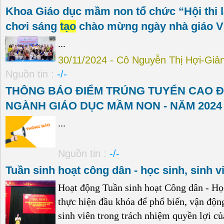
Khoa Giáo dục mầm non tổ chức “Hội thi 
chơi sáng
tạo
chào mừng ngày nhà giáo Vi
...
30/11/2024 - Cô Nguyễn Thị Hợi-Giả
Nguồn tin :
-/-
THÔNG BÁO ĐIỂM TRÚNG TUYỂN CAO Đ
NGÀNH GIÁO DỤC MẦM NON - NĂM 2024 (
...
Nguồn tin :
-/-
Tuần sinh hoạt công dân - học sinh, sinh 
Hoạt động Tuần sinh hoạt Công dân - Học
thực hiện đầu khóa để phổ biến, vận độn
sinh viên trong trách nhiệm quyền lợi c