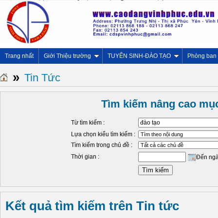
Trang nhất
Giới Thiệu trường
TUYỂN SINH-ĐÀO TẠO
Phòng ban
»
Tin Tức
Tìm kiếm nâng cao mục
Từ tìm kiếm :
Lựa chọn kiểu tìm kiếm :
Tìm kiếm trong chủ đề :
Thời gian :
Đến ng
Kết quả tìm kiếm trên Tin tức