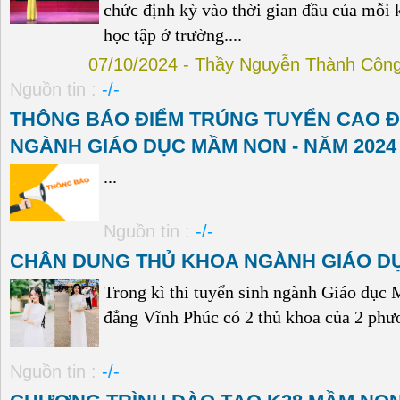
chức định kỳ vào thời gian đầu của mỗi 
học tập ở trường....
07/10/2024 - Thầy Nguyễn Thành Côn
Nguồn tin :
-/-
THÔNG BÁO ĐIỂM TRÚNG TUYỂN CAO Đ
NGÀNH GIÁO DỤC MẦM NON - NĂM 2024 (
...
Nguồn tin :
-/-
CHÂN DUNG THỦ KHOA NGÀNH GIÁO D
Trong kì thi tuyển sinh ngành Giáo dục
đẳng Vĩnh Phúc có 2 thủ khoa của 2 phươ
Nguồn tin :
-/-