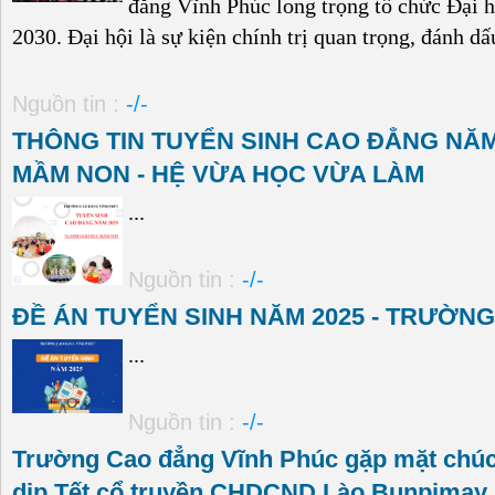
đẳng Vĩnh Phúc long trọng tổ chức Đại h
2030. Đại hội là sự kiện chính trị quan trọng, đánh dấ
Nguồn tin :
-/-
THÔNG TIN TUYỂN SINH CAO ĐẲNG NĂM
MẦM NON - HỆ VỪA HỌC VỪA LÀM
...
Nguồn tin :
-/-
ĐỀ ÁN TUYỂN SINH NĂM 2025 - TRƯỜN
...
Nguồn tin :
-/-
Trường Cao đẳng Vĩnh Phúc gặp mặt chúc
dịp Tết cổ truyền CHDCND Lào Bunpimay