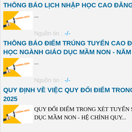
THÔNG BÁO LỊCH NHẬP HỌC CAO ĐẲNG 
...
Nguồn tin :
-/-
THÔNG BÁO ĐIỂM TRÚNG TUYỂN CAO 
HỌC NGÀNH GIÁO DỤC MẦM NON - NĂM 2
...
Nguồn tin :
-/-
QUY ĐỊNH VỀ VIỆC QUY ĐỔI ĐIỂM TRON
2025
QUY ĐỔI ĐIỂM TRONG XÉT TUYỂN 
DỤC MẦM NON - HỆ CHÍNH QUY...