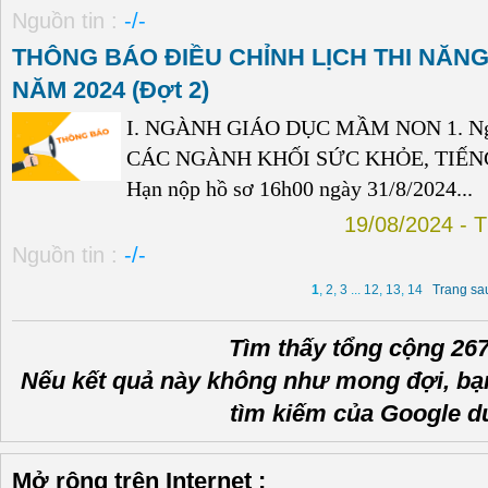
Nguồn tin :
-/-
THÔNG BÁO ĐIỀU CHỈNH LỊCH THI NĂNG
NĂM 2024 (Đợt 2)
I. NGÀNH GIÁO DỤC MẦM NON 1. Ngày 
CÁC NGÀNH KHỐI SỨC KHỎE, TIẾNG AN
Hạn nộp hồ sơ 16h00 ngày 31/8/2024...
19/08/2024 
Nguồn tin :
-/-
1
,
2
,
3
...
12
,
13
,
14
Trang sa
Tìm thấy tổng cộng 267
Nếu kết quả này không như mong đợi, bạ
tìm kiếm của Google d
Mở rộng trên Internet :