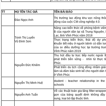
TT
HỌ TÊN TÁC GIẢ
TÊN BÀI BÁO
Thị trường lao động khu vực nông thô
Đào Ngọc Anh
động của cuộc CM công nghiệp 4.0.
Nâng cao kiến thức về phòng bệnh viê
B của người dân tại xã Trung Nguyên,
Lạc, tỉnh Vĩnh Phúc năm 2018
Trịnh Thị Luyến
Thực trạng kiến thức, thái độ dự p
Vũ Đình Sơn
khuẩn tiết niệu ở người bệnh có dẫn lư
của sv điều dưỡng học tại trường tru
Vĩnh Phúc năm 2019
Thu hút đầu tư trực tiếp nước ngoài 
phát triển bền vững - nhìn từ thực t
Phúc.
Nguyễn Đức Khiêm
Phát triển du lịch cộng đồng nhằm giải
làm và đảm bảo sinh kế cho người dân 
ở Vĩnh Phúc
student - teacher relationship in th
Nguyễn Thị Minh Huệ
schools
Về các thuật toán gia tăng filter-wrapper
Nguyễn Anh Tuấn
gọn của bảng quyết định không đầy
sung, loại bỏ tập thuộc tính.