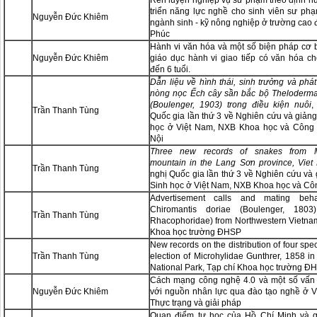
Rèn luyện nghiệp vụ sư phạm theo định h
triển năng lực nghề cho sinh viên sư ph
Nguyễn Đức Khiêm
ngành sinh - kỹ nông nghiệp ở trường cao
Phúc
Hành vi văn hóa và một số biện pháp cơ
Nguyễn Đức Khiêm
giáo dục hành vi giao tiếp có văn hóa ch
đến 6 tuổi.
Dẫn liệu về hình thái, sinh trưởng và phát
nòng nọc Ếch cây sần bắc bộ Theloderma 
(Boulenger, 1903) trong điều kiện nuôi
,
Trần Thanh Tùng
Quốc gia lần thứ 3 về Nghiên cứu và giản
học ở Việt Nam, NXB Khoa học và Công
Nội
Three new records of snakes from
mountain in the Lang Sơn province, Vie
Trần Thanh Tùng
nghị Quốc gia lần thứ 3 về Nghiên cứu và
Sinh học ở Việt Nam, NXB Khoa học và Cô
Advertisement calls and mating beha
Chiromantis doriae (Boulenger, 1803)
Trần Thanh Tùng
Rhacophoridae) from Northwestern Vietnam
Khoa học tr­ường ĐHSP
New records on the distribution of four spec
Trần Thanh Tùng
election of Microhylidae Gunthrer, 1858 
National Park, Tạp chí Khoa học tr­ường ĐH
Cách mạng công nghệ 4.0 và một số vấn 
Nguyễn Đức Khiêm
với nguồn nhân lực qua đào tạo nghề ở V
Thực trạng và giải pháp
Quan điểm tự học của Hồ Chí Minh và gi