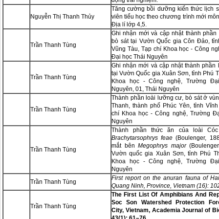
động trải nghiệm.
Tăng cường bồi dưỡng kiến thức lịch 
Nguyễn Thị Thanh Thủy
viên tiểu học theo chương trình mới môn
Địa lí lớp 4,5.
Ghi nhận mới và cập nhật thành phần 
bò sát tại Vườn Quốc gia Côn Đảo, tỉ
Trần Thanh Tùng
Vũng Tàu, Tạp chí Khoa học - Công ng
Đại học Thái Nguyên
Ghi nhận mới và cập nhật thành phần l
tại Vườn Quốc gia Xuân Sơn, tỉnh Phú T
Trần Thanh Tùng
Khoa học - Công nghệ, Tr­ường Đại
Nguyên, 01, Thái Nguyên
Thành phần loài lưỡng cư, bò sát ở vù
Thanh, thành phố Phúc Yên, tỉnh Vĩnh
Trần Thanh Tùng
chí Khoa học - Công nghệ, Tr­ường Đạ
Nguyên
Thành phần thức ăn của loài Có
Brachytarsophrys feae
(Boulenger, 18
mắt bên
Megophrys major
(Boulenger,
Trần Thanh Tùng
Vườn quốc gia Xuân Sơn, tỉnh Phú Th
Khoa học - Công nghệ, Tr­ường Đại
Nguyên
First report on the anuran fauna of Hai
Trần Thanh Tùng
Quang Ninh, Province, Vietnam (16): 10
The First List Of Amphibians And Rep
Soc Son Watershed Protection Fore
Trần Thanh Tùng
City, Vietnam, Academia Journal of B
43(1): 61–76.