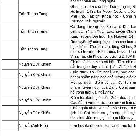
học tự nhiên và Công nghệ
Ghi nhận mới của bốn loài trong họ 
Hoffman, 1932 tại Vườn Quốc gia Xu
Trần Thanh Tùng
Phú Thọ, Tạp chí Khoa học - Công n
Đại học Thái Nguyên
Đa dạng Lưỡng cư, Bò sát ở Khu bảo
Trần Thanh Tùng
sinh cảnh Nam Xuân Lạc, huyện Chợ Đ
Kạn, Tr­ường Đại học Thái Nguyên, 14,
Rèn luyện kỹ năng thực hành cho học s
học chủ đề Tập tính của động vật học, 
Trần Thanh Tùng
một số trường THPT thuộc huyện Cầu 
Vinh, Tạp chí Khoa học tr­ường ĐHSP II
Chính sách an sinh xã hội - Tầm nhìn 
Nguyễn Đức Khiêm
sắc trong tư duy chính trị của Chủ tịch 
Giáo dục đạo đức nghề dạy học cho 
Nguyễn Đức Khiêm
phạm nhằm nâng cao chất lượng giáo d
Một số quan điểm về vấn đề Tôn gi
Nguyễn Đức Khiêm
phẩm Tuyên ngôn của Đảng Cộng sản và
nó trong thời đại ngày nay
Kiểm tra đánh giá môn Giáo dục chính 
Nguyễn Đức Khiêm
Cao đẳng Vĩnh Phúc theo hướng tiếp c
Chủ nghĩa nhân văn sâu sắc trong Di 
Nguyễn Đức Khiêm
tịch Hồ Chí Minh và giáo dục chủ ng
cho sinh viên trong giai đoạn hiện nay.
Nguyễn Anh Hiểu
Lớp học đa phương tiện và những lợi t