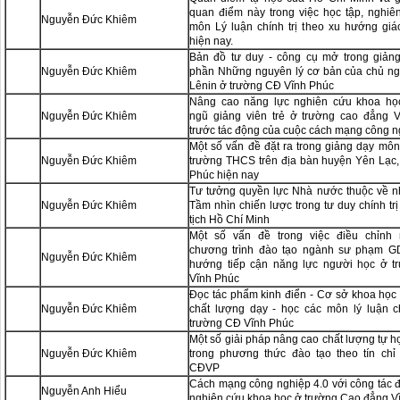
quan điểm này trong việc học tập, nghiê
Nguyễn Đức Khiêm
môn Lý luận chính trị theo xu hướng gi
hiện nay.
Bản đồ tư duy - công cụ mở trong giản
Nguyễn Đức Khiêm
phần Những nguyên lý cơ bản của chủ ng
Lênin ở trường CĐ Vĩnh Phúc
Nâng cao năng lực nghiên cứu khoa họ
Nguyễn Đức Khiêm
ngũ giảng viên trẻ ở trường cao đẳng 
trước tác động của cuộc cách mạng công n
Một số vấn đề đặt ra trong giảng dạy m
Nguyễn Đức Khiêm
trường THCS trên địa bàn huyện Yên Lạc, 
Phúc hiện nay
Tư tưởng quyền lực Nhà nước thuộc về n
Nguyễn Đức Khiêm
Tầm nhìn chiến lược trong tư duy chính t
tịch Hồ Chí Minh
Một số vấn đề trong việc điều chỉnh 
chương trình đào tạo ngành sư phạm G
Nguyễn Đức Khiêm
hướng tiếp cận năng lực người học ở 
Vĩnh Phúc
Đọc tác phẩm kinh điển - Cơ sở khoa học
Nguyễn Đức Khiêm
chất lượng dạy - học các môn lý luận ch
trường CĐ Vĩnh Phúc
Một số giải pháp nâng cao chất lượng tự 
Nguyễn Đức Khiêm
trong phương thức đào tạo theo tín chỉ
CĐVP
Cách mạng công nghiệp 4.0 với công tác đ
Nguyễn Anh Hiểu
nghiên cứu khoa học ở trường Cao đẳng V