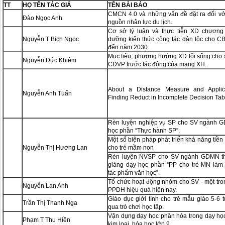
TT
HỌ TÊN TÁC GIẢ
TÊN BÀI BÁO
CMCN 4.0 và những vấn đề đặt ra đối vớ
Đào Ngọc Anh
nguồn nhân lực du lịch.
Cơ sở lý luận và thực tiễn XD chương 
Nguyễn T Bích Ngọc
dưỡng kiến thức công tác dân tộc cho C
đến năm 2030.
Mục tiêu, phương hướng XD lối sống cho 
Nguyễn Đức Khiêm
CĐVP trước tác động của mạng XH.
About a Distance Measure and Applica
Nguyễn Anh Tuấn
Finding Reduct in Incomplete Decision Tab
Rèn luyện nghiệp vụ SP cho SV ngành 
học phần “Thực hành SP”.
Một số biện pháp phát triển khả năng tiền 
Nguyễn Thị Hương Lan
cho trẻ mầm non
Rèn luyện NVSP cho SV ngành GDMN t
giảng dạy học phần “PP cho trẻ MN làm
tác phẩm văn học”.
Tổ chức hoạt động nhóm cho SV - một tr
Nguyễn Lan Anh
PPDH hiệu quả hiện nay.
Giáo dục giới tính cho trẻ mẫu giáo 5-6 t
Trần Thị Thanh Nga
qua trò chơi học tập.
Vận dụng dạy học phân hóa trong dạy h
Phạm T Thu Hiền
kim loại, hóa học lớp 9.