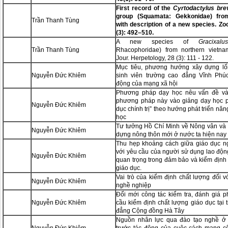
First record of the
Cyrtodactylus bre
group (Squamata: Gekkonidae) fro
Trần Thanh Tùng
with description of a new species. Z
(3): 492–510.
A new species of
Gracixalus
Trần Thanh Tùng
Rhacophoridae) from northern vietna
Jour. Herpetology, 28 (3): 111 - 122.
Mục tiêu, phương hướng xây dựng lố
Nguyễn Đức Khiêm
sinh viên trường cao đẳng Vĩnh Phúc
động của mạng xã hội
Phương pháp dạy học nêu vấn đề và
phương pháp này vào giảng dạy học p
Nguyễn Đức Khiêm
dục chính trị” theo hướng phát triển năn
học
Tư tưởng Hồ Chí Minh về Nông vân và 
Nguyễn Đức Khiêm
dựng nông thôn mới ở nước ta hiện nay
Thu hẹp khoảng cách giữa giáo dục n
với yêu cầu của người sử dụng lao độn
Nguyễn Đức Khiêm
quan trọng trong đảm bảo và kiểm định
giáo dục.
Vai trò của kiểm định chất lượng đối v
Nguyễn Đức Khiêm
nghề nghiệp
Đổi mới công tác kiểm tra, đánh giá 
Nguyễn Đức Khiêm
cầu kiểm định chất lượng giáo dục tại
đẳng Cộng đồng Hà Tây
Nguồn nhân lực qua đào tạo nghề ở