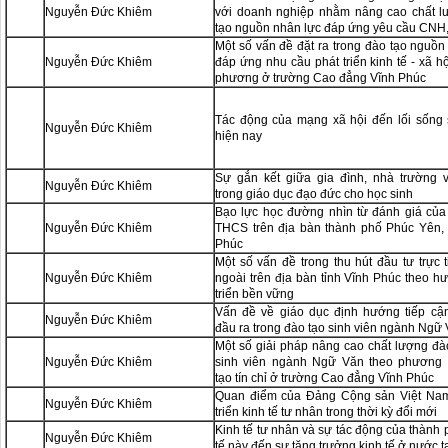
Nguyễn Đức Khiêm
với doanh nghiệp nhằm nâng cao chất l
tạo nguồn nhân lực đáp ứng yêu cầu CN
Một số vấn đề đặt ra trong đào tạo nguồn
Nguyễn Đức Khiêm
đáp ứng nhu cầu phát triển kinh tế - xã h
phương ở trường Cao đẳng Vĩnh Phúc
Tác động của mạng xã hội đến lối sống 
Nguyễn Đức Khiêm
hiện nay
Sự gắn kết giữa gia đình, nhà trường 
Nguyễn Đức Khiêm
trong giáo dục đạo đức cho học sinh
Bạo lực học đường nhìn từ đánh giá của
Nguyễn Đức Khiêm
THCS trên địa bàn thành phố Phúc Yên, 
Phúc
Một số vấn đề trong thu hút đầu tư trực 
Nguyễn Đức Khiêm
ngoài trên địa bàn tỉnh Vĩnh Phúc theo h
triển bền vững
Vấn đề về giáo dục định hướng tiếp cậ
Nguyễn Đức Khiêm
đầu ra trong đào tạo sinh viên ngành Ngữ
Một số giải pháp nâng cao chất lượng đà
Nguyễn Đức Khiêm
sinh viên ngành Ngữ Văn theo phương 
tạo tín chỉ ở trường Cao đẳng Vĩnh Phúc
Quan điểm của Đảng Cộng sản Việt Nam
Nguyễn Đức Khiêm
triển kinh tế tư nhân trong thời kỳ đổi mới
Kinh tế tư nhân và sự tác động của thành 
Nguyễn Đức Khiêm
tế này đến sự tăng trưởng kinh tế ở nước t