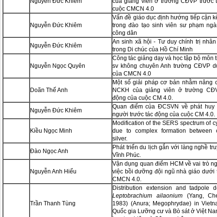
Nguyễn Đức Khiêm
của giảng viên ở trường CĐVP trước 
cuộc CMCN 4.0
Vấn đề giáo dục định hướng tiếp cận k
Nguyễn Đức Khiêm
trong đào tạo sinh viên sư phạm ng
công dân
An sinh xã hội - Tư duy chính trị nhâ
Nguyễn Đức Khiêm
trong Di chúc của Hồ Chí Minh
Công tác giảng dạy và học tập bộ môn 
Nguyễn Ngọc Quyên
sv không chuyên Anh trường CĐVP d
của CMCN 4.0
Một số giải pháp cơ bản nhằm nâng 
Doãn Thế Anh
NCKH của giảng viên ở trường CĐV
động của cuộc CM 4.0.
Quan điểm của ĐCSVN về phát huy 
Nguyễn Đức Khiêm
người trước tác động của cuộc CM 4.0.
Modification of the SERS spectrum of c
Kiều Ngọc Minh
due to complex formation between 
silver.
Phát triển du lịch gắn với làng nghề tru
Đào Ngọc Anh
Vĩnh Phúc.
Vận dụng quan điểm HCM về vai trò ng
Nguyễn Anh Hiểu
việc bồi dưỡng đội ngũ nhà giáo dưới 
CMCN 4.0.
Distribution extension and tadpole de
Leptobrachium ailaonium
(Yang, Ch
Trần Thanh Tùng
1983) (Anura; Megophrydae) in Vietn
Quốc gia Lưỡng cư và Bò sát ở Việt N