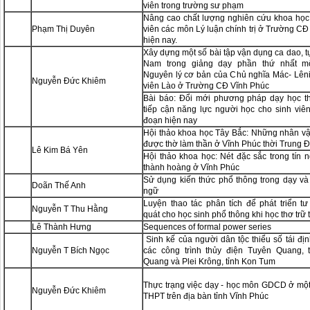
viên trong trường sư phạm
Nâng cao chất lượng nghiên cứu khoa học
Phạm Thị Duyên
viên các môn Lý luận chính trị ở Trường C
hiện nay.
Xây dựng một số bài tập vận dụng ca dao, t
Nam trong giảng dạy phần thứ nhất 
Nguyên lý cơ bản của Chủ nghĩa Mác- Lêni
Nguyễn Đức Khiêm
viên Lào ở Trường CĐ Vĩnh Phúc
Bài báo: Đổi mới phương pháp dạy học 
tiếp cận năng lực người học cho sinh viên
đoạn hiện nay
Hội thảo khoa học Tây Bắc: Những nhân vật
được thờ làm thần ở Vĩnh Phúc thời Trung Đ
Lê Kim Bá Yên
Hội thảo khoa học: Nét đặc sắc trong tín 
thành hoàng ở Vĩnh Phúc
Sử dụng kiến thức phổ thông trong dạy và
Doãn Thế Anh
ngữ
Luyện thao tác phân tích để phát triển tư
Nguyễn T Thu Hằng
quát cho học sinh phổ thông khi học thơ trữ t
Lê Thành Hưng
Sequences of formal power series
Sinh kế của người dân tộc thiểu số tái đị
Nguyễn T Bích Ngọc
các công trình thủy điện Tuyên Quang, 
Quang và Plei Krông, tỉnh Kon Tum
Thực trạng việc dạy - học môn GDCD ở một
Nguyễn Đức Khiêm
THPT trên địa bàn tỉnh Vĩnh Phúc