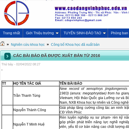
Trang nhất
Giới Thiệu trường
TUYỂN SINH-ĐÀO TẠO
Phòng ban
»
»
Nghiên cứu khoa học
Công bố Khoa học đã xuất bản
CÁC BÀI BÁO ĐÃ ĐƯỢC XUẤT BẢN TỪ 2016
Thứ bảy - 02/04/2022 08:27
.
TT
HỌ TÊN TÁC GIẢ
TÊN BÀI BÁO
New record of xenophrys jingdongensis 
1983) (anura: megophryidae) from ha giang
Trần Thanh Tùng
Vietnam,
Hội thảo Quốc gia Lưỡng cư và Bò
Nam, NXB Khoa học tự nhiên và Công nghệ
Giải pháp tăng cường công tác an ninh trậ
Nguyễn Thành Công
CĐ Vĩnh Phúc
Rèn luyện nghiệp vụ sư phạm- rèn kỹ năn
góp phần phát triển năng lực nghề nghiệ
Nguyễn T Minh Huệ
viên, yếu tố cơ bản nâng cao chất lượng đ