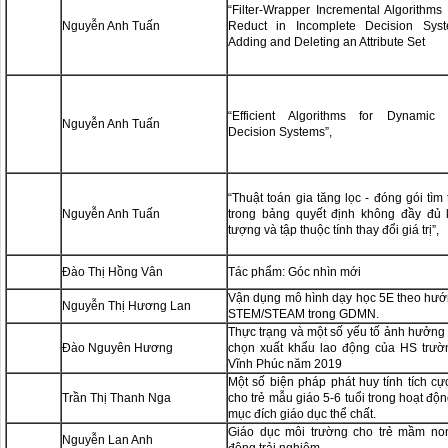
“Filter-Wrapper Incremental Algorithms 
Nguyễn Anh Tuấn
Reduct in Incomplete Decision Sys
Adding and Deleting an Attribute Set
“Efficient Algorithms for Dynamic 
Nguyễn Anh Tuấn
Decision Systems”,
“Thuật toán gia tăng lọc - đóng gói tìm 
Nguyễn Anh Tuấn
trong bảng quyết định không đầy đủ k
tượng và tập thuộc tính thay đổi giá trị”,
Đào Thị Hồng Vân
Tác phẩm: Góc nhìn mới
Vận dụng mô hình dạy học 5E theo hướ
Nguyễn Thị Hương Lan
STEM/STEAM trong GDMN.
Thực trạng và một số yếu tố ảnh hưởng
Đào Nguyên Hương
chọn xuất khẩu lao động của HS trườ
Vĩnh Phúc năm 2019
Một số biện pháp phát huy tính tích c
Trần Thị Thanh Nga
cho trẻ mẫu giáo 5-6 tuổi trong hoạt độ
mục đích giáo dục thể chất.
Giáo dục môi trường cho trẻ mầm no
Nguyễn Lan Anh