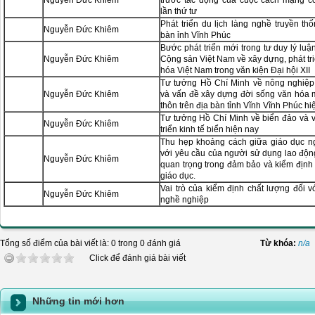
Nguyễn Đức Khiêm
trước tác động của cuộc cách mạng c
lần thứ tư
Phát triển du lịch làng nghề truyền thố
Nguyễn Đức Khiêm
bàn ỉnh Vĩnh Phúc
Bước phát triển mới trong tư duy lý lu
Nguyễn Đức Khiêm
Cộng sản Việt Nam về xây dựng, phát tr
hóa Việt Nam trong văn kiện Đại hội XII
Tư tưởng Hồ Chí Minh về nông nghiệp
Nguyễn Đức Khiêm
và vấn đề xây dựng đời sống văn hóa 
thôn trên địa bàn tỉnh Vĩnh Vĩnh Phúc hi
Tư tưởng Hồ Chí Minh về biển đảo và 
Nguyễn Đức Khiêm
triển kinh tế biển hiện nay
Thu hẹp khoảng cách giữa giáo dục n
với yêu cầu của người sử dụng lao độn
Nguyễn Đức Khiêm
quan trọng trong đảm bảo và kiểm định
giáo dục.
Vai trò của kiểm định chất lượng đối v
Nguyễn Đức Khiêm
nghề nghiệp
Tổng số điểm của bài viết là: 0 trong 0 đánh giá
Từ khóa:
n/a
Click để đánh giá bài viết
Những tin mới hơn