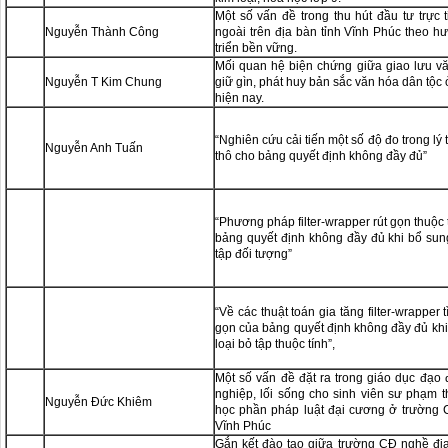
Một số vấn đề trong thu hút đầu tư trực 
Nguyễn Thành Công
ngoài trên địa bàn tỉnh Vĩnh Phúc theo h
triển bền vững.
Mối quan hệ biện chứng giữa giao lưu v
Nguyễn T Kim Chung
giữ gìn, phát huy bản sắc văn hóa dân tộc
hiện nay.
“Nghiên cứu cải tiến một số độ đo trong lý 
Nguyễn Anh Tuấn
thô cho bảng quyết định không đầy đủ”
“Phương pháp filter-wrapper rút gọn thuộc 
bảng quyết định không đầy đủ khi bổ sung
tập đối tượng”
“Về các thuật toán gia tăng filter-wrapper t
gọn của bảng quyết định không đầy đủ khi
loại bỏ tập thuộc tính”,
Một số vấn đề đặt ra trong giáo dục đạo
nghiệp, lối sống cho sinh viên sư phạm 
Nguyễn Đức Khiêm
học phần pháp luật đại cương ở trường
Vĩnh Phúc
Gắn kết đào tạo giữa trường CĐ nghề đ