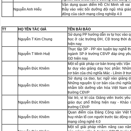
Vận dụng quan điểm Hồ Chí Minh về vai 
Nguyễn Anh Hiểu
thầy vào việc bồi dưỡng đội ngũ nhà giáo
động của cách mạng công nghiệp 4.0
TT
HỌ TÊN TÁC GIẢ
TÊN BÀI BÁO
Sử dụng PP hướng dẫn sv tự học vào qu
Nguyễn T Kim Chung
học ở các trường ĐH, CĐ trong thời 
hiện nay.
Thực tập SP - PP rèn luyện tay nghề t
Nguyễn T Minh Huệ
ngành SP ở trường CĐVP đáp ứng yêu
GD hiện nay.
Một số giải pháp cơ bản trong việc Vậ
Nguyễn Đức Khiêm
tư duy vào giảng dạy học phần: Nhữ
cơ bản của chủ nghĩa Mác - Lênin ở tr
Sử dụng ca dao, tục ngữ vào giảng 
Những nguyên lý cơ bản của chủ nghĩa
Nguyễn Đức Khiêm
nhằm bồi dưỡng văn hóa Việt Nam c
trường CĐVP
Vai trò, vị trí của Giảng viên trước yê
Nguyễn Đức Khiêm
giáo dục phổ thông hiện nay - Khảo s
trường CĐVP
Quan điểm của Đảng Cộng sản Việt 
Nguyễn Đức Khiêm
huy nhân tố con người trước tác động 
mạng công nghệ 4.0
Một số giải pháp nhằm nâng cao nă