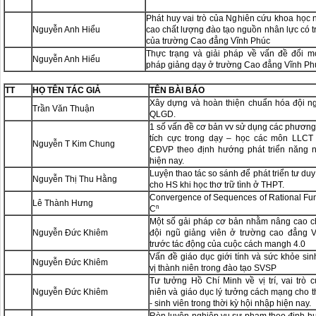
Phát huy vai trò của Nghiên cứu khoa học
Nguyễn Anh Hiểu
cao chất lượng đào tạo nguồn nhân lực có t
của trường Cao đẳng Vĩnh Phúc
Thực trạng và giải pháp về vấn đề đổi 
Nguyễn Anh Hiểu
pháp giảng dạy ở trường Cao đẳng Vĩnh Ph
TT
HỌ TÊN TÁC GIẢ
TÊN BÀI BÁO
Xây dựng và hoàn thiện chuẩn hóa đội n
Trần Văn Thuận
QLGD.
1 số vấn đề cơ bản vv sử dụng các phươn
tích cực trong dạy – học các môn LLCT
Nguyễn T Kim Chung
CĐVP theo định hướng phát triển năng 
hiện nay.
Luyện thao tác so sánh để phát triển tư duy
Nguyễn Thị Thu Hằng
cho HS khi học thơ trữ tình ở THPT.
Convergence of Sequences of Rational Fun
Lê Thành Hưng
Cⁿ
Một số gải pháp cơ bản nhằm nâng cao c
Nguyễn Đức Khiêm
đội ngũ giảng viên ở trường cao đẳng 
trước tác động của cuộc cách mangh 4.0
Vấn đề giáo dục giới tính và sức khỏe sin
Nguyễn Đức Khiêm
vị thành niên trong đào tạo SVSP
Tư tưởng Hồ Chí Minh về vị trí, vai trò 
Nguyễn Đức Khiêm
niên và giáo dục lý tưởng cách mạng cho 
- sinh viên trong thời kỳ hội nhập hiện nay.