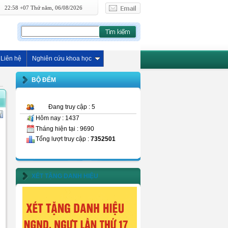
22:58 +07 Thứ năm, 06/08/2026
Liên hệ
Nghiên cứu khoa học
BỘ ĐẾM
Đang truy cập : 5
Hôm nay : 1437
Tháng hiện tại : 9690
Tổng lượt truy cập :
7352501
XÉT TẶNG DANH HIỆU