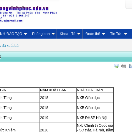
INH-ĐÀO TẠO
Phòng ban
Khoa - Tổ
Đoàn thể
Tin Tức
 đã xuất bản
6
GIẢ
NĂM XUẤT BẢN
NHÀ XUẤT BẢN
nh Tùng
2018
NXB Giáo dục
nh Tùng
2018
NXB Giáo dục
nh Tùng
2019
NXB ĐHSP Hà Nội
Nxb Chính trị Quốc gia
ức Khiêm
2016
- Sự thật, Hà Nội, năm