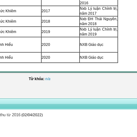
2016
Nxb Lý luận Chính trị,
ức Khiêm
2017
năm 2017
Nxb ĐH Thái Nguyên,
ức Khiêm
2018
năm 2018
Nxb Lý luận Chính trị,
ức Khiêm
2019
năm 2019
nh Hiểu
2020
NXB Giáo dục
nh Hiểu
2020
NXB Giáo dục
Từ khóa:
n/a
thu từ 2016
(02/04/2022)