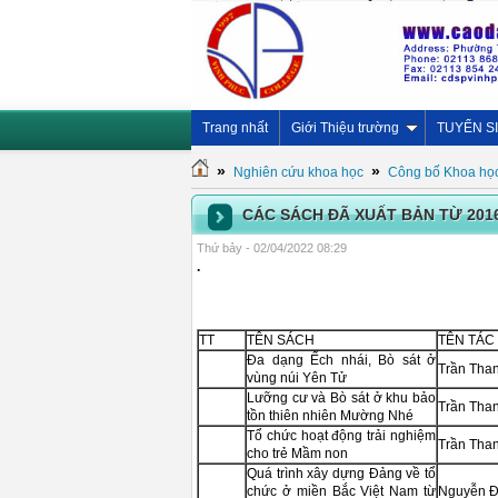
Trang nhất
Giới Thiệu trường
TUYỂN S
»
»
Nghiên cứu khoa học
Công bố Khoa học
CÁC SÁCH ĐÃ XUẤT BẢN TỪ 201
Thứ bảy - 02/04/2022 08:29
.
TT
TÊN SÁCH
TÊN TÁC 
Đa dạng Ếch nhái, Bò sát ở
Trần Tha
vùng núi Yên Tử
Lưỡng cư và Bò sát ở khu bảo
Trần Tha
tồn thiên nhiên Mường Nhé
Tổ chức hoạt động trải nghiệm
Trần Tha
cho trẻ Mầm non
Quá trình xây dựng Đảng về tổ
chức ở miền Bắc Việt Nam từ
Nguyễn Đ