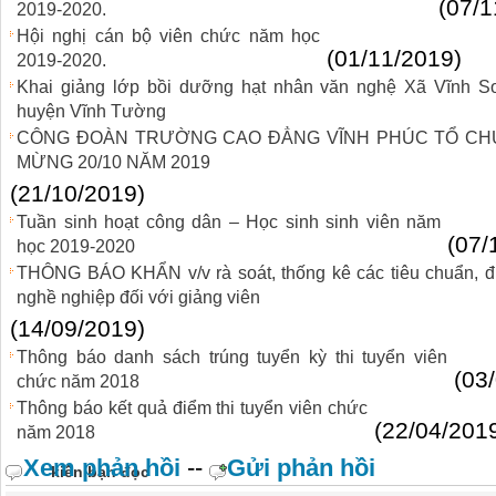
(07/1
2019-2020.
Hội nghị cán bộ viên chức năm học
(01/11/2019)
2019-2020.
Khai giảng lớp bồi dưỡng hạt nhân văn nghệ Xã Vĩnh S
huyện Vĩnh Tường
CÔNG ĐOÀN TRƯỜNG CAO ĐẲNG VĨNH PHÚC TỔ CH
MỪNG 20/10 NĂM 2019
(21/10/2019)
Tuần sinh hoạt công dân – Học sinh sinh viên năm
(07/
học 2019-2020
THÔNG BÁO KHẨN v/v rà soát, thống kê các tiêu chuẩn, đi
nghề nghiệp đối với giảng viên
(14/09/2019)
Thông báo danh sách trúng tuyển kỳ thi tuyển viên
(03
chức năm 2018
Thông báo kết quả điểm thi tuyển viên chức
(22/04/201
năm 2018
Xem phản hồi
--
Gửi phản hồi
kiến bạn đọc