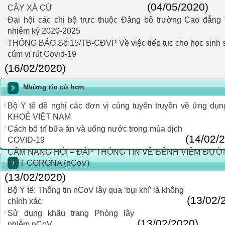
(04/05/2020)
CÂY XÀ CỪ
Đại hội các chi bộ trực thuộc Đảng bộ trường Cao đẳng
nhiệm kỳ 2020-2025
THÔNG BÁO Số:15/TB-CĐVP Về việc tiếp tục cho học sinh sin
cúm vi rút Covid-19
(16/02/2020)
Những tin cũ hơn
Bộ Y tế đề nghị các đơn vị cùng tuyên truyền về ứng d
KHOẺ VIỆT NAM
Cách bố trí bữa ăn và uống nước trong mùa dịch
(14/02/
COVID-19
CẨM NANG HỎI – ĐÁP THÔNG TIN VỀ BỆNH VIÊM ĐƯỜ
RÚT CORONA (nCoV)
(13/02/2020)
Bộ Y tế: Thông tin nCoV lây qua ‘bụi khí’ là không
(13/02/
chính xác
Sử dụng khẩu trang Phòng lây
(13/02/2020)
nhiễm nCoV