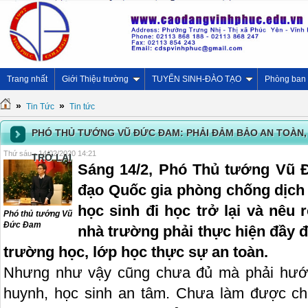
Trang nhất
Giới Thiệu trường
TUYỂN SINH-ĐÀO TẠO
Phòng ban
»
»
Tin Tức
Tin tức
PHÓ THỦ TƯỚNG VŨ ĐỨC ĐAM: PHẢI ĐẢM BẢO AN TOÀN, 
Thứ sáu - 14/02/2020 14:21
TRỞ LẠI
Sáng 14/2, Phó Thủ tướng Vũ 
đạo Quốc gia phòng chống dịch 
học sinh đi học trở lại và nêu r
Phó thủ tướng Vũ
Đức Đam
nhà trường phải thực hiện đầy 
trường học, lớp học thực sự an toàn.
Nhưng như vậy cũng chưa đủ mà phải hướn
huynh, học sinh an tâm. Chưa làm được ch