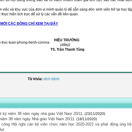
n tốt nội dung thông báo và có trách nhiệm tham gia tích cực vào các hoạt độ
m việc và khu vực của đơn vị mình quản lý để sẵn sàng đón sinh viên trở lại học tậ
thực hiện lịch trực để xử lý các vấn đề liên quan.
MỜI CÁC ĐỒNG CHÍ XEM TẠI ĐÂY
HIỆU TRƯỞNG
-truc-tuan-phong-benh-corona-
(đãký)
TS. Trần Thanh Tùng
ờng;
Từ khóa:
dịch bệnh
t kỷ niệm 38 năm ngày nhà giáo Việt Nam 20/11.
(23/11/2020)
 niệm 38 năm ngày Nhà giáo Việt Nam 20/11.
(18/11/2020)
 công Hội nghị cán bộ viên chức năm học 2020-2021 và phát động ủng hộ
lụt.