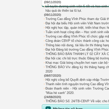
(09/11/2020)
Lễ tuyên dương sinh viên 5 tốt và học sinh
hậu quả do thiên tai lũ lụt.
(09/11/2020)
Trường Cao đẳng Vĩnh Phúc tham dự Giả
Đại hội đại biểu Hội sinh viên Việt Nam trư
Hội nghị học tập, quán triệt, triển khai thực
Tuần sinh hoạt công dân – Học sinh sinh vi
Trường cao đẳng Vĩnh Phúc tổ chức gặp mặt 
Công đoàn CĐVP tổ chức thành công các ho
Thông báo nội dung, tài liệu ôn thi thăng h
Đại hội Đảng bộ trường Cao đẳng Vĩnh Phúc 
THÔNG BÁO BÁN THANH LÝ 02 CÂY XÀ 
Đại hội các chi bộ trực thuộc Đảng bộ trườ
Khai mạc Giải bóng chuyền hơi nam cán bộ
THÔNG BÁO V/v đăng ký thi thăng hạng chức
2020
(08/07/2020)
Hội nghị công bố Quyết định sáp nhập Trườ
Thanh niên tình nguyện trường Cao đẳng Vĩ
Đoàn thanh niên - Hội sinh viên Trường Ca
“Mùa hè xanh” 2020.
(24/08/2020)
THÔNG BÁO Số: 24/TB-CĐVP Về việc cho học 
Những tin cũ hơn