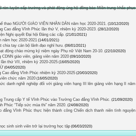
 3 rèn luyện cấp trường và phát động ủng hộ đồng bào Miền trung khắc phục
i thể thao NGƯỜI GIÁO VIÊN NHÂN DÂN năm học 2020-2021.
(10/12/2020)
ờng Cao đẳng Vĩnh Phúc lần thứ V, nhiệm kỳ 2020-2023.
(28/12/2020)
 hiện Nghị quyết Đại hội Đảng các cấp.
(21/01/2021)
ên năm học 2020-2021
(14/01/2021)
chia tay cán bộ lãnh đạo nghỉ hưu.
(06/01/2021)
ạt động chào mừng kỷ niệm ngày Phụ nữ Việt Nam 20-10.
(22/10/2020)
ạng CDNN giáo viên, giảng viên năm 2020
(09/10/2020)
lần thứ VII, nhiệm kỳ 2020-2025
(16/05/2020)
CỪ
(04/05/2020)
ng Cao đẳng Vĩnh Phúc nhiệm kỳ 2020-2025
(20/03/2020)
 viên chức năm 2020
(16/05/2020)
 danh nghề nghiệp đối với giảng viên hạng III lên giảng viên hạng II năm
ng Trung cấp Y tế Vĩnh Phúc vào Trường Cao đẳng Vĩnh Phúc.
(21/09/2020)
nh Phúc “Tiếp sức mùa thi” năm 2020.
(24/08/2020)
o đẳng Vĩnh Phúc thực hiện thành công Chiến dịch thanh niên tình nguyện
sinh sinh viên trở lại trường học tập
(06/03/2020)