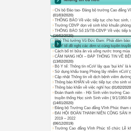
Chi bộ Đào tao- Đảng bộ trường Cao đẳng Vĩ
(01/03/2020)
THÔNG BÁO Về việc tiếp tục cho học sinh, si
Trường CĐVP dọn vệ sinh khử khuẩn phòng
THÔNG BÁO Số:15/TB-CĐVP Về việc tiếp tục c
(16/02/2020)
Phó Thủ tướng Vũ Đức Đam: Phải đảm bảo an 
Bộ Y tế đề nghị các đơn vị cùng tuyên tr
Cách bố trí bữa ăn và uống nước trong mùa
CẨM NANG HỎI – ĐÁP THÔNG TIN VỀ BỆ
(13/02/2020)
Bộ Y tế: Thông tin nCoV lây qua ‘bụi khí’ là
Sử dụng khẩu trang Phòng lây nhiễm nCoV
(
Cập nhật Thông tin về dịch bệnh viêm đườn
Thông báo KHẨN về việc tiếp tục cho sinh v
Thông báo khẩn về việc nghỉ học
(01/02/2020
Đoàn thanh niên - Hội Sinh viên trường Cao
truyền thống Học sinh Sinh viên ( 9/1/1950-9
(14/01/2020)
Đảng bộ Trường Cao đẳng Vĩnh Phúc tham dự
ĐẠI HỘI ĐOÀN THANH NIÊN CỘNG SẢN H
2019 – 2022
(06/12/2019)
Trường Cao đẳng Vĩnh Phúc tổ chức Lễ kh