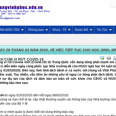
INH-ĐÀO TẠO
Phòng ban
Khoa - Tổ
Đoàn thể
Tin Tức
Y 28 THÁNG 02 NĂM 2020, VỀ VIỆC TIẾP TỤC CHO HỌC SINH, SI
CH CÚM VI RÚT COVID-19
ng vi rút Corona mới (Covid-19) từ Trung Quốc vẫn đang bùng phát mạnh mẽ 
 có diễn biến ngày càng phức tạp. Nhà trường đã cho HSSV nghỉ học 04 tuần (
y 01/03/2020). Đến nay, tình hình dịch bệnh ở cả nước nói chung và Vĩnh Ph
ểm soát. Tuy nhiên, vẫn tiềm ẩn những yếu tố nguy cơ bùng phát dịch bệnh. 
n sự lây lan của dịch và đảm bảo an toàn về sức khỏe cho CBVC và HSSV
thông báo như sau:
thời
từ ngày 02/03/2020 đến hết ngày 08/03/2020.
ng và hạn chế đi lại, cập nhật thường xuyên các thông báo của Nhà trường cũ
ến cáo của Bộ Y tế.
 vị mình quản lý được biết nội dung thông báo này.