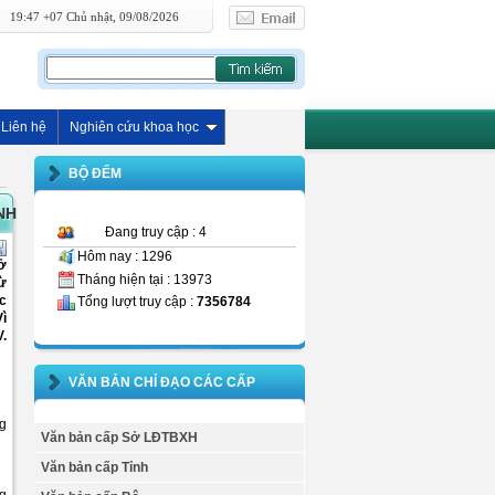
19:47 +07 Chủ nhật, 09/08/2026
Liên hệ
Nghiên cứu khoa học
BỘ ĐẾM
NH
Đang truy cập : 4
Hôm nay : 1296
ở
Tháng hiện tại : 13973
từ
úc
Tổng lượt truy cập :
7356784
Vì
.
VĂN BẢN CHỈ ĐẠO CÁC CẤP
ng
Văn bản cấp Sở LĐTBXH
Văn bản cấp Tỉnh