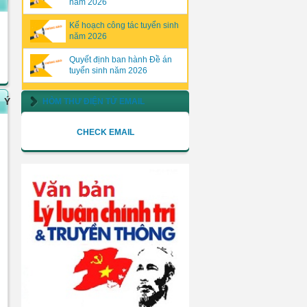
năm 2026
Kế hoạch công tác tuyển sinh
năm 2026
Quyết định ban hành Đề án
tuyển sinh năm 2026
Ý
HÒM THƯ ĐIỆN TỬ EMAIL
CHECK EMAIL