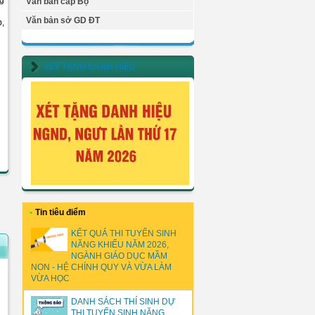
ng
Văn bản cấp Bộ
Văn bản sở GD ĐT
p,
XÉT TẶNG DANH HIỆU
•
Tin tiêu điểm
KẾT QUẢ THI TUYỂN SINH
NĂNG KHIẾU NĂM 2026,
NGÀNH GIÁO DỤC MẦM
NON - HỆ CHÍNH QUY VÀ VỪA LÀM
VỪA HỌC
DANH SÁCH THÍ SINH DỰ
THI TUYỂN SINH NĂNG