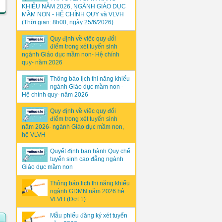
KHIẾU NĂM 2026, NGÀNH GIÁO DỤC
MẦM NON - HỆ CHÍNH QUY và VLVH
(Thời gian: 8h00, ngày 25/6/2026)
Quy định về việc quy đổi
điểm trong xét tuyển sinh
ngành Giáo dục mầm non- Hệ chính
quy- năm 2026
Thông báo lịch thi năng khiếu
ngành Giáo dục mầm non -
Hệ chính quy- năm 2026
Quy định về việc quy đổi
điểm trong xét tuyển sinh
năm 2026- ngành Giáo dục mầm non,
hệ VLVH
Quyết định ban hành Quy chế
tuyển sinh cao đẳng ngành
Giáo dục mầm non
Thông báo lịch thi năng khiếu
ngành GDMN năm 2026 hệ
VLVH (Đợt 1)
Mẫu phiếu đăng ký xét tuyển