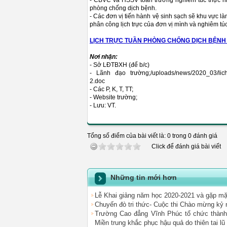
- CBVC và HSSV toàn trường nghiêm túc thực hiệ
phòng chống dịch bệnh.
- Các đơn vị tiến hành vệ sinh sạch sẽ khu vực là
phân công lịch trực của đơn vị mình và nghiêm túc 
LỊCH TRỰC TUẦN PHÒNG CHỐNG DỊCH BỆNH 
Nơi nhận:
- Sở LĐTBXH (để b/c)
- Lãnh đạo trường;/uploads/news/2020_03/lich
2.doc
- Các P, K, T, TT;
- Website trư
- Lưu: VT.
Tổng số điểm của bài viết là: 0 trong 0 đánh giá
Click để đánh giá bài viết
Những tin mới hơn
Lễ Khai giảng năm học 2020-2021 và gặp mặ
Chuyến đò tri thức- Cuộc thi Chào mừng kỷ
Trường Cao đẳng Vĩnh Phúc tổ chức thành
Miền trung khắc phục hậu quả do thiên tai lũ 