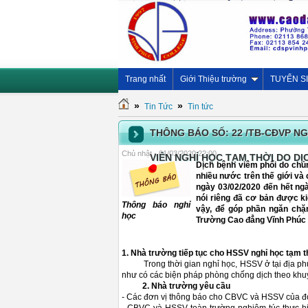
Trang nhất
Giới Thiệu trường
TUYỂN S
»
»
Tin Tức
Tin tức
THÔNG BÁO SỐ: 22 /TB-CĐVP NGÀ
Chủ nhật - 01/03/2020 22:00
VIÊN NGHỈ HỌC TẠM THỜI DO DỊ
Dịch bệnh viêm phổi do chủ
nhiều nước trên thế giới và
ngày 03/02/2020 đến hết ngà
nói riêng đã cơ bản được ki
Thông báo nghỉ
vậy, để góp phần ngăn chặ
học
Trường Cao đẳng Vĩnh Phúc 
1. Nhà trường tiếp tục cho HSSV nghỉ học tạm 
Trong thời gian nghỉ học, HSSV ở tại địa phươ
như có các biện pháp phòng chống dịch theo khuy
2. Nhà trường yêu cầu
- Các đơn vị thông báo cho CBVC và HSSV của đơn