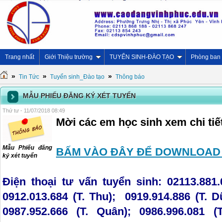
Trang nhất
Giới Thiệu trường
TUYỂN SINH-ĐÀO TẠO
Phòng ban
»
»
»
Tin Tức
Tuyển sinh_Đào tạo
Thông báo
MẪU PHIẾU ĐĂNG KÝ XÉT TUYỂN
Thứ tư - 11/07/2018 08:49
Mời các em học sinh xem chi tiế
Mẫu Phiếu đăng
BẤM VÀO ĐÂY ĐỂ DOWNLOAD
ký xét tuyển
Điện thoại tư vấn tuyển sinh:
02113.881.0
0912.013.684 (T. Thu); 0919.914.886 (T. D
0987.952.666 (T. Quân); 0986.996.081 (T