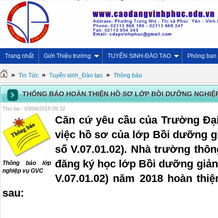
Trang nhất
Giới Thiệu trường
TUYỂN SINH-ĐÀO TẠO
Phòng ban
»
»
»
Tin Tức
Tuyển sinh_Đào tạo
Thông báo
THÔNG BÁO HOÀN THIỆN HỒ SƠ LỚP BỒI DƯỠNG NGHIỆP
Thứ ba - 03/04/2018 09:32
Căn cứ yêu cầu của Trường Đạ
việc hồ sơ của lớp Bồi dưỡng gi
số V.07.01.02). Nhà trường thôn
đăng ký học lớp Bồi dưỡng giảng
Thông báo lớp
nghiệp vụ GVC
V.07.01.02) năm 2018 hoàn thi
sau: