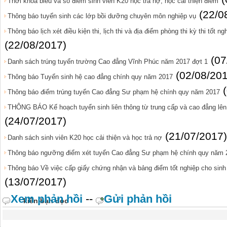
Thời khóa biẻu và sổ điểm sinh viên K20 học trả nợ, học cải thiện điểm
(22/0
Thông báo tuyển sinh các lớp bồi dưỡng chuyên môn nghiệp vụ
Thông báo lịch xét điều kiện thi, lịch thi và địa điểm phòng thi kỳ thi tốt n
(22/08/2017)
(07
Danh sách trúng tuyển trường Cao đẳng Vĩnh Phúc năm 2017 đợt 1
(02/08/20
Thông báo Tuyển sinh hệ cao đẳng chính quy năm 2017
Thông báo điểm trúng tuyển Cao đẳng Sư phạm hệ chính quy năm 2017
THÔNG BÁO Kế hoạch tuyển sinh liên thông từ trung cấp và cao đẳng lê
(24/07/2017)
(21/07/2017)
Danh sách sinh viên K20 học cải thiện và học trả nợ
Thông báo ngưỡng điểm xét tuyển Cao đẳng Sư phạm hệ chính quy năm 
Thông báo Về việc cấp giấy chứng nhận và bảng điểm tốt nghiệp cho sinh 
(13/07/2017)
Xem phản hồi
--
Gửi phản hồi
kiến bạn đọc