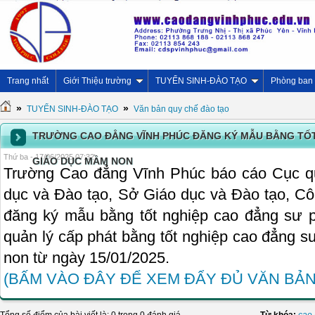
Trang nhất
Giới Thiệu trường
TUYỂN SINH-ĐÀO TẠO
Phòng ban
»
»
TUYỂN SINH-ĐÀO TẠO
Văn bản quy chế đào tạo
TRƯỜNG CAO ĐẲNG VĨNH PHÚC ĐĂNG KÝ MẪU BẰNG TỐ
Thứ ba - 17/06/2025 07:32
GIÁO DỤC MẦM NON
Trường Cao đẳng Vĩnh Phúc báo cáo Cục qu
dục và Đào tạo, Sở Giáo dục và Đào tạo, Cô
đăng ký mẫu bằng tốt nghiệp cao đẳng sư p
quản lý cấp phát bằng tốt nghiệp cao đẳng
non từ ngày 15/01/2025.
(BẤM VÀO ĐÂY ĐỂ XEM ĐẨY ĐỦ VĂN BẢN