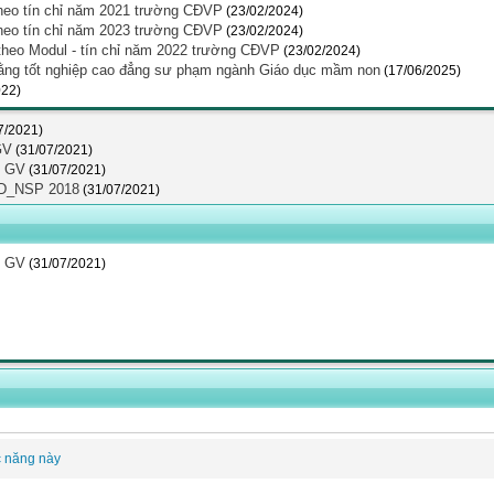
heo tín chỉ năm 2021 trường CĐVP
(23/02/2024)
heo tín chỉ năm 2023 trường CĐVP
(23/02/2024)
theo Modul - tín chỉ năm 2022 trường CĐVP
(23/02/2024)
ng tốt nghiệp cao đẳng sư phạm ngành Giáo dục mầm non
(17/06/2025)
022)
7/2021)
GV
(31/07/2021)
o GV
(31/07/2021)
 CD_NSP 2018
(31/07/2021)
o GV
(31/07/2021)
c năng này