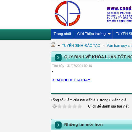
Trang nhất
Giới Thiệu trường
TUYỂN S
»
»
TUYỂN SINH-ĐÀO TẠO
Văn bản quy ch
QUY ĐỊNH VỀ KHÓA LUẬN TỐT N
Thứ bảy - 31/07/2021 09:10
.
XEM CHI TIẾT TẠI ĐÂY
Tổng số điểm của bài viết là: 0 trong 0 đánh giá
Click để đánh giá bài viết
Những tin mới hơn