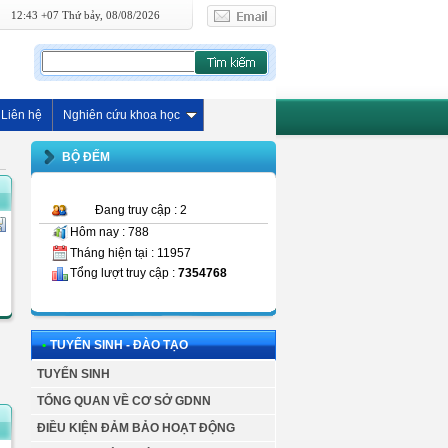
12:43 +07 Thứ bảy, 08/08/2026
Liên hệ
Nghiên cứu khoa học
BỘ ĐẾM
Đang truy cập : 2
Hôm nay : 788
Tháng hiện tại : 11957
Tổng lượt truy cập :
7354768
•
TUYỂN SINH - ĐÀO TẠO
TUYỂN SINH
TỔNG QUAN VỀ CƠ SỞ GDNN
ĐIỀU KIỆN ĐẢM BẢO HOẠT ĐỘNG