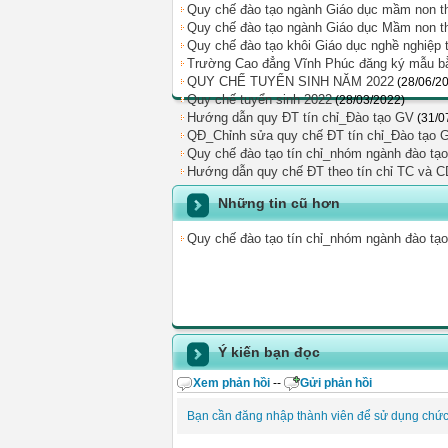
Quy chế đào tạo ngành Giáo dục mầm non t
Quy chế đào tạo ngành Giáo dục Mầm non t
Quy chế đào tạo khôi Giáo dục nghề nghiệp 
Trường Cao đẳng Vĩnh Phúc đăng ký mẫu bằ
QUY CHẾ TUYỂN SINH NĂM 2022
(28/06/2
Quy chế tuyển sinh 2022
(28/03/2022)
Hướng dẫn quy ĐT tín chỉ_Đào tạo GV
(31/0
QÐ_Chỉnh sửa quy chế ĐT tín chỉ_Đào tạo 
Quy chế đào tạo tín chỉ_nhóm ngành đào tạ
Hướng dẫn quy chế ĐT theo tín chỉ TC và
Những tin cũ hơn
Quy chế đào tạo tín chỉ_nhóm ngành đào tạ
Ý kiến bạn đọc
Xem phản hồi
--
Gửi phản hồi
Bạn cần đăng nhập thành viên để sử dụng chứ