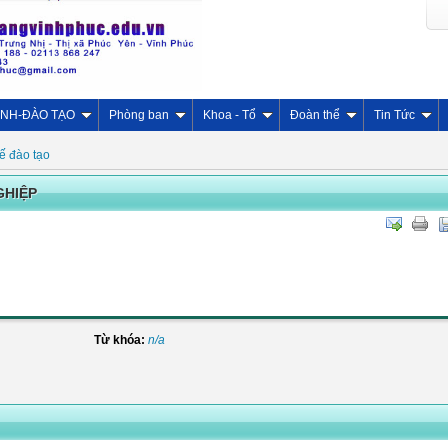
INH-ĐÀO TẠO
Phòng ban
Khoa - Tổ
Đoàn thể
Tin Tức
ế đào tạo
GHIỆP
Từ khóa:
n/a