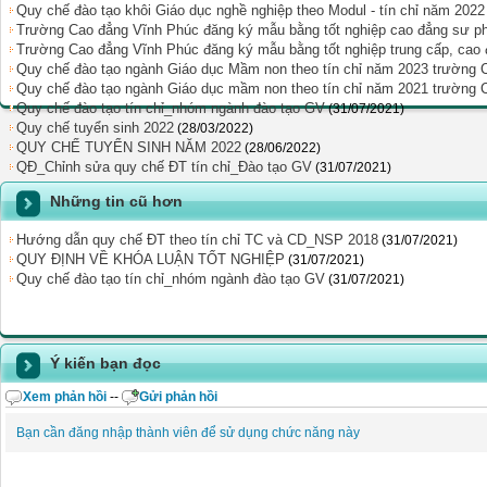
Quy chế đào tạo khôi Giáo dục nghề nghiệp theo Modul - tín chỉ năm 20
Trường Cao đẳng Vĩnh Phúc đăng ký mẫu bằng tốt nghiệp cao đẳng sư 
Trường Cao đẳng Vĩnh Phúc đăng ký mẫu bằng tốt nghiệp trung cấp, cao
Quy chế đào tạo ngành Giáo dục Mầm non theo tín chỉ năm 2023 trường
Quy chế đào tạo ngành Giáo dục mầm non theo tín chỉ năm 2021 trường
Quy chế đào tạo tín chỉ_nhóm ngành đào tạo GV
(31/07/2021)
Quy chế tuyển sinh 2022
(28/03/2022)
QUY CHẾ TUYỂN SINH NĂM 2022
(28/06/2022)
QÐ_Chỉnh sửa quy chế ĐT tín chỉ_Đào tạo GV
(31/07/2021)
Những tin cũ hơn
Hướng dẫn quy chế ĐT theo tín chỉ TC và CD_NSP 2018
(31/07/2021)
QUY ĐỊNH VỀ KHÓA LUẬN TỐT NGHIỆP
(31/07/2021)
Quy chế đào tạo tín chỉ_nhóm ngành đào tạo GV
(31/07/2021)
Ý kiến bạn đọc
Xem phản hồi
--
Gửi phản hồi
Bạn cần đăng nhập thành viên để sử dụng chức năng này