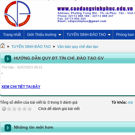
Trang nhất
Giới Thiệu trường
TUYỂN SINH-ĐÀO TẠO
Phòng ban
»
»
TUYỂN SINH-ĐÀO TẠO
Văn bản quy chế đào tạo
HƯỚNG DẪN QUY ĐT TÍN CHỈ_ĐÀO TẠO GV
Thứ bảy - 31/07/2021 09:12
.
XEM CHI TIẾT TẠI ĐÂY
Tổng số điểm của bài viết là: 0 trong 0 đánh giá
Từ khóa:
n/a
Click để đánh giá bài viết
Những tin mới hơn