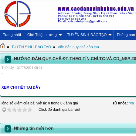
Trang nhất
Giới Thiệu trường
TUYỂN SINH-ĐÀO TẠO
Phòng ban
»
»
TUYỂN SINH-ĐÀO TẠO
Văn bản quy chế đào tạo
HƯỚNG DẪN QUY CHẾ ĐT THEO TÍN CHỈ TC VÀ CD_NSP 2
Thứ bảy - 31/07/2021 09:11
.
XEM CHI TIẾT TẠI ĐÂY
Tổng số điểm của bài viết là: 0 trong 0 đánh giá
Từ khóa:
n/a
Click để đánh giá bài viết
Những tin mới hơn