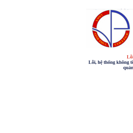
Lỗi
Lỗi, hệ thống không tồ
quản 