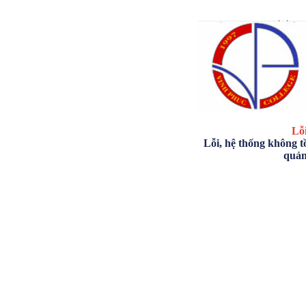
Lỗi
Lỗi, hệ thống không tồ
quản 