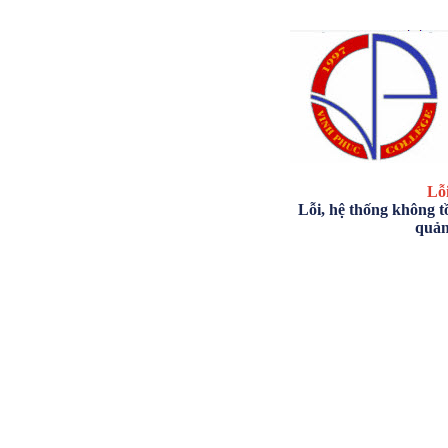
Lỗi
Lỗi, hệ thống không tồ
quản 