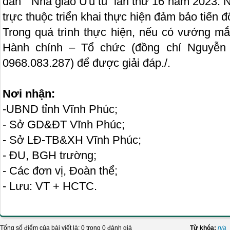
dân” “Nhà giáo Ưu tú” lần thứ 16 năm 2023. 
trực thuộc triển khai thực hiện đảm bảo tiến đ
Trong quá trình thực hiện, nếu có vướng mắ
Hành chính – Tổ chức (đồng chí Nguyễn 
0968.083.287) để được giải đáp./.
Nơi nhận:
-UBND tỉnh Vĩnh Phúc;
- Sở GD&ĐT Vĩnh Phúc;
- Sở LĐ-TB&XH Vĩnh Phúc;
- ĐU, BGH trường;
- Các đơn vị, Đoàn thể;
- Lưu: VT + HCTC.
Tổng số điểm của bài viết là: 0 trong 0 đánh giá
Từ khóa:
n/a