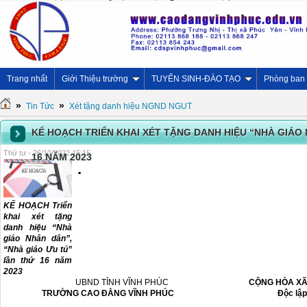
Trang nhất
Giới Thiệu trường
TUYỂN SINH-ĐÀO TẠO
Phòng ban
»
»
Tin Tức
Xét tặng danh hiệu NGND NGUT
KẾ HOẠCH TRIỂN KHAI XÉT TẶNG DANH HIỆU “NHÀ GIÁO 
Thứ tư - 26/10/2022 15:15
16 NĂM 2023
.
KẾ HOẠCH Triển
khai xét tặng
danh hiệu “Nhà
giáo Nhân dân”,
“Nhà giáo Ưu tú”
lần thứ 16 năm
2023
UBND TỈNH VĨNH PHÚC
CỘNG HÒA XÃ 
TRƯỜNG CAO ĐẲNG VĨNH PHÚC
Độc lập