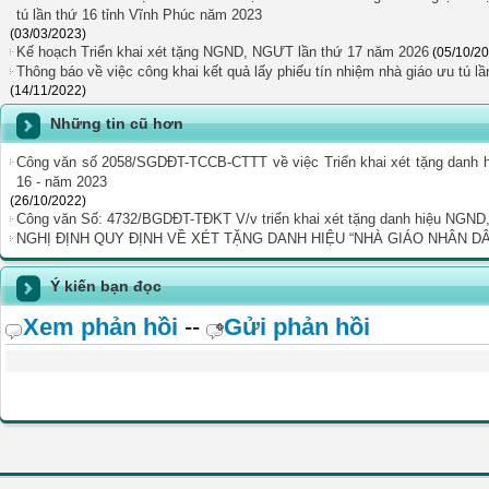
tú lần thứ 16 tỉnh Vĩnh Phúc năm 2023
(03/03/2023)
Kế hoạch Triển khai xét tặng NGND, NGƯT lần thứ 17 năm 2026
(05/10/2
Thông báo về việc công khai kết quả lấy phiếu tín nhiệm nhà giáo ưu tú 
(14/11/2022)
Những tin cũ hơn
Công văn số 2058/SGDĐT-TCCB-CTTT về việc Triển khai xét tặng danh hi
16 - năm 2023
(26/10/2022)
Công văn Số: 4732/BGDĐT-TĐKT V/v triển khai xét tặng danh hiệu NGND
NGHỊ ĐỊNH QUY ĐỊNH VỀ XÉT TẶNG DANH HIỆU “NHÀ GIÁO NHÂN DÂ
Ý kiến bạn đọc
Xem phản hồi
--
Gửi phản hồi