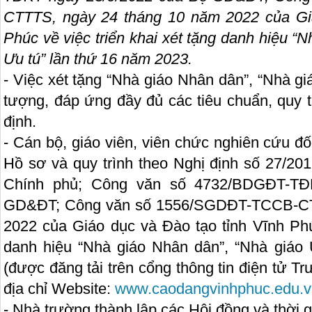
CTTTS, ngày 24 tháng 10 năm 2022 của Giá
Phúc về việc triển khai xét tặng danh hiệu “
Ưu tú” lần thứ 16 năm 2023.
- Việc xét tặng “Nhà giáo Nhân dân”, “Nhà g
tượng, đáp ứng đầy đủ các tiêu chuẩn, quy tr
định.
- Cán bộ, giáo viên, viên chức nghiên cứu đối
Hồ sơ và quy trình theo Nghị định số 27/2
Chính phủ; Công văn số 4732/BDGĐT-TĐ
GD&ĐT; Công văn số 1556/SGDĐT-TCCB-CT
2022 của Giáo dục và Đào tạo tỉnh Vĩnh Phúc
danh hiệu “Nhà giáo Nhân dân”, “Nhà giáo
(được đăng tải trên cổng thông tin điện tử 
địa chỉ Website:
www.caodangvinhphuc.edu.v
- Nhà trường thành lập các Hội đồng và thời g