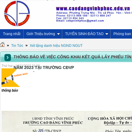
Trang nhất
Giới Thiệu trường
TUYỂN SINH-ĐÀO TẠO
Phòng ban
»
»
Tin Tức
Xét tặng danh hiệu NGND NGUT
THÔNG BÁO VỀ VIỆC CÔNG KHAI KẾT QUẢ LẤY PHIẾU TÍN
Thứ hai - 14/11/2022 21:08
NĂM 2023 TẠI TRƯỜNG CĐVP
.
thông báo