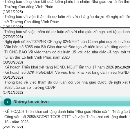
Thông báo công khai kết quả kiểm phiếu tín nhiệm Nhà giáo ưu tú lần t
Trường Cao đẳng Vĩnh Phúc
(13/11/2025)
Thông báo về việc thăm dò dư luận đối với nhà giáo được đề nghị xét t
sở Trường Cao đẳng Vĩnh Phúc
(19/11/2025)
Thông báo về việc thăm dò dư luận đối với nhà giáo đề nghị xét tặng d
(27/03/2026)
Nghị định số 35/2024/NĐ-CP ngày 02/4/2024 của Chính phủ quy định về
Văn bản số 5085 của Bộ Giáo dục và Đào tạo về triển khai xét tặng d
THÔNG BÁO Về việc thăm dò dư luận đối với các nhà giáo đề nghị xét t
tú lần thứ 16 tỉnh Vĩnh Phúc năm 2023
(03/03/2023)
Kế hoạch Triển khai xét tặng NGND, NGƯT lần thứ 17 năm 2026
(05/10/2
Kế hoạch số 32/KH-SGD&ĐT Về việc triển khai xét tặng danh hiệu NGND,
(05/10/2025)
Thông báo về việc thăm dò dư luận đối với nhà giáo được đề nghị xét 
2023 cấp cơ sở trường CĐVP
(14/11/2022)
Những tin cũ hơn
KẾ HOẠCH Triển khai xét tặng danh hiệu “Nhà giáo Nhân dân”, “Nhà giáo 
Công văn số 2058/SGDĐT-TCCB-CTTT về việc Triển khai xét tặng danh hi
16 - năm 2023
(26/10/2022)