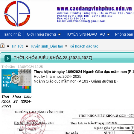
Trang nhất
Giới Thiệu trường
TUYỂN SINH-ĐÀO TẠO
Phòng ban
»
»
»
Tin Tức
Tuyển sinh_Đào tạo
Kế hoạch đào tạo
THỜI KHÓA BIỂU KHÓA 28 (2024-2027)
Thứ năm - 12/09/2024 12:25
Thực hiện từ ngày 16/9/2024 Ngành Giáo dục mầm non (P 
Học kỳ I năm học 2024- 2025
Ngành Giáo dục mầm non (P 103 - Giảng đường B)
Thời khóa biểu
Khóa 28 (2024-
2027)