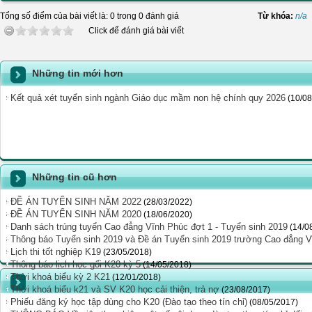
Tổng số điểm của bài viết là: 0 trong 0 đánh giá
Từ khóa:
n/a
Click để đánh giá bài viết
Những tin mới hơn
Kết quả xét tuyển sinh ngành Giáo dục mầm non hệ chính quy 2026
(10/08
Những tin cũ hơn
ĐỀ ÁN TUYỂN SINH NĂM 2022
(28/03/2022)
ĐỀ ÁN TUYỂN SINH NĂM 2020
(18/06/2020)
Danh sách trúng tuyển Cao đẳng Vĩnh Phúc đợt 1 - Tuyển sinh 2019
(14/0
Thông báo Tuyển sinh 2019 và Đề án Tuyển sinh 2019 trường Cao đẳng 
Lịch thi tốt nghiệp K19
(23/05/2018)
Thông báo lịch học gối K20 kỳ 5
(14/05/2018)
Thời khoá biểu kỳ 2 K21
(12/01/2018)
Thời khoá biểu k21 và SV K20 học cải thiện, trả nợ
(23/08/2017)
Phiếu đăng ký học tập dùng cho K20 (Đào tạo theo tín chỉ)
(08/05/2017)