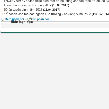
THÔNG BÁO Về việc thực hiện một số nội dung đào tạo theo tín chỉ đối vớ
Thông báo tuyển sinh chung 2017
(15/04/2017)
Đề án tuyển sinh năm 2017
(11/04/2017)
Kế hoạch đào tạo các ngành của trường Cao đẳng Vĩnh Phúc
(19/09/2016)
Xem phản hồi
--
Gửi phản hồi
kiến bạn đọc