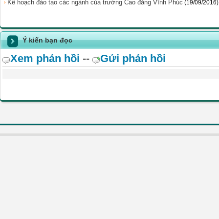
Kế hoạch đào tạo các ngành của trường Cao đẳng Vĩnh Phúc
(19/09/2016)
Ý kiến bạn đọc
Xem phản hồi
--
Gửi phản hồi