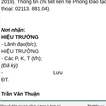
2019). Thông tin chi tiết liên hệ Phòng Đào t
thoại: 02113. 881.04).
Nơi nhận
:
HIỆU TRƯỞNG
- Lãnh đạo(b
HIỆU TRƯỞNG
- Các P, K, 
(Đã ký)
- Lưu 
ĐT
Trần Văn Thuận