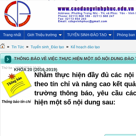
Trang nhất
Giới Thiệu trường
TUYỂN SINH-ĐÀO TẠO
Phòng ban
»
»
»
Tin Tức
Tuyển sinh_Đào tạo
Kế hoạch đào tạo
THÔNG BÁO VỀ VIỆC THỰC HIỆN MỘT SỐ NỘI DUNG ĐÀO TẠ
Thứ ba - 18/04/2017 16:29
KHÓA 20 (2016-2019)
Nhằm thực hiện đầy đủ các nội
theo tín chỉ và nâng cao kết quả
trường thông báo, yêu cầu các
hiện một số nội dung sau:
Thông báo tín chỉ