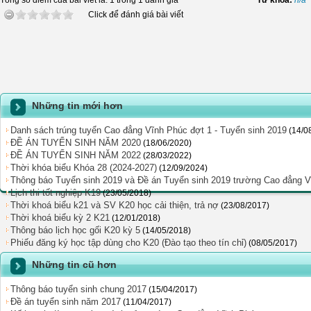
Tổng số điểm của bài viết là: 1 trong 1 đánh giá
Từ khóa:
n/a
Click để đánh giá bài viết
Những tin mới hơn
Danh sách trúng tuyển Cao đẳng Vĩnh Phúc đợt 1 - Tuyển sinh 2019
(14/0
ĐỀ ÁN TUYỂN SINH NĂM 2020
(18/06/2020)
ĐỀ ÁN TUYỂN SINH NĂM 2022
(28/03/2022)
Thời khóa biểu Khóa 28 (2024-2027)
(12/09/2024)
Thông báo Tuyển sinh 2019 và Đề án Tuyển sinh 2019 trường Cao đẳng 
Lịch thi tốt nghiệp K19
(23/05/2018)
Thời khoá biểu k21 và SV K20 học cải thiện, trả nợ
(23/08/2017)
Thời khoá biểu kỳ 2 K21
(12/01/2018)
Thông báo lịch học gối K20 kỳ 5
(14/05/2018)
Phiếu đăng ký học tập dùng cho K20 (Đào tạo theo tín chỉ)
(08/05/2017)
Những tin cũ hơn
Thông báo tuyển sinh chung 2017
(15/04/2017)
Đề án tuyển sinh năm 2017
(11/04/2017)