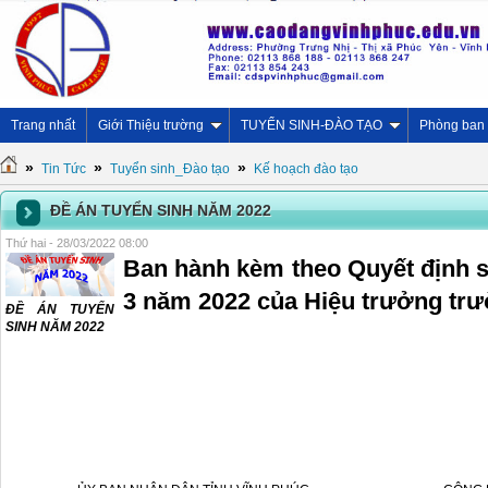
Trang nhất
Giới Thiệu trường
TUYỂN SINH-ĐÀO TẠO
Phòng ban
»
»
»
Tin Tức
Tuyển sinh_Đào tạo
Kế hoạch đào tạo
ĐỀ ÁN TUYỂN SINH NĂM 2022
Thứ hai - 28/03/2022 08:00
Ban hành kèm theo Quyết định s
3 năm 2022 của Hiệu trưởng tr
ĐỀ ÁN TUYỂN
SINH NĂM 2022