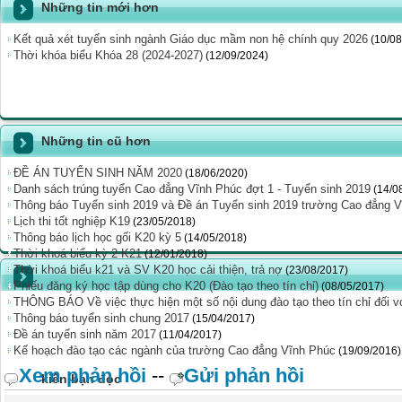
Những tin mới hơn
Kết quả xét tuyển sinh ngành Giáo dục mầm non hệ chính quy 2026
(10/08
Thời khóa biểu Khóa 28 (2024-2027)
(12/09/2024)
Những tin cũ hơn
ĐỀ ÁN TUYỂN SINH NĂM 2020
(18/06/2020)
Danh sách trúng tuyển Cao đẳng Vĩnh Phúc đợt 1 - Tuyển sinh 2019
(14/0
Thông báo Tuyển sinh 2019 và Đề án Tuyển sinh 2019 trường Cao đẳng 
Lịch thi tốt nghiệp K19
(23/05/2018)
Thông báo lịch học gối K20 kỳ 5
(14/05/2018)
Thời khoá biểu kỳ 2 K21
(12/01/2018)
Thời khoá biểu k21 và SV K20 học cải thiện, trả nợ
(23/08/2017)
Phiếu đăng ký học tập dùng cho K20 (Đào tạo theo tín chỉ)
(08/05/2017)
THÔNG BÁO Về việc thực hiện một số nội dung đào tạo theo tín chỉ đối vớ
Thông báo tuyển sinh chung 2017
(15/04/2017)
Đề án tuyển sinh năm 2017
(11/04/2017)
Kế hoạch đào tạo các ngành của trường Cao đẳng Vĩnh Phúc
(19/09/2016)
Xem phản hồi
--
Gửi phản hồi
kiến bạn đọc