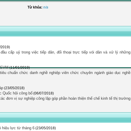
Từ khóa:
n/a
/2019)
u cấp uỷ trong việc tiếp dân, đối thoại trực tiếp vói dân và xử lý những
 TSVM
(11/01/2019)
tiêu chuẩn chức danh nghề nghiệp viên chức chuyên ngành giáo dục nghề
áp
(23/05/2018)
c Quốc hội công bố
(06/07/2018)
ác đơn vị sự nghiệp công lập góp phần hoàn thiện thể chế kinh tế thị trường
 hiệu lực từ tháng 6
(23/05/2018)