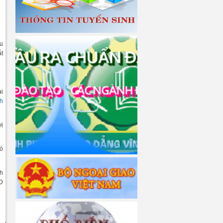
hu
ắt
ại
h
vị
có
nh
ND