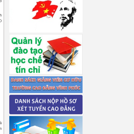
có
nh
ND
là
ền