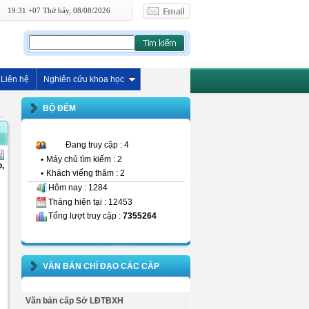
19:31 +07 Thứ bảy, 08/08/2026
Liên hệ
Nghiên cứu khoa học
BỘ ĐẾM
Đang truy cập : 4
•
Máy chủ tìm kiếm : 2
,
•
Khách viếng thăm : 2
Hôm nay : 1284
Tháng hiện tại : 12453
Tổng lượt truy cập :
7355264
VĂN BẢN CHỈ ĐẠO CÁC CẤP
Văn bản cấp Sở LĐTBXH