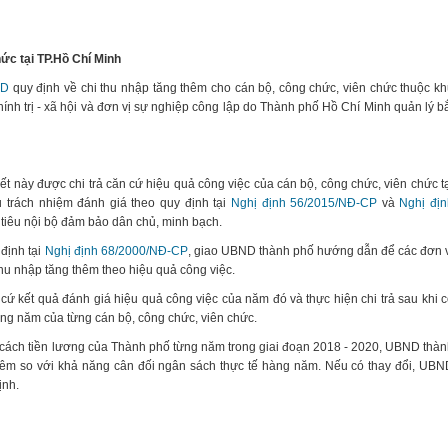
ức tại TP.Hồ Chí Minh
ND
quy định về chi thu nhập tăng thêm cho cán bộ, công chức, viên chức thuộc k
chính trị - xã hội và đơn vị sự nghiệp công lập do Thành phố Hồ Chí Minh quản lý b
t này được chi trả căn cứ hiệu quả công việc của cán bộ, công chức, viên chức t
u trách nhiệm đánh giá theo quy định tại
Nghị định 56/2015/NĐ-CP
và
Nghị địn
 tiêu nội bộ đảm bảo dân chủ, minh bạch.
định tại
Nghị định 68/2000/NĐ-CP
, giao UBND thành phố hướng dẫn để các đơn 
 thu nhập tăng thêm theo hiệu quả công việc.
 cứ kết quả đánh giá hiệu quả công việc của năm đó và thực hiện chi trả sau khi 
àng năm của từng cán bộ, công chức, viên chức.
i cách tiền lương của Thành phố từng năm trong giai đoạn 2018 - 2020, UBND thà
thêm so với khả năng cân đối ngân sách thực tế hàng năm. Nếu có thay đổi, UB
ịnh.