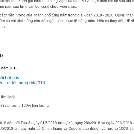
 cứ kết quả đánh giá hiệu quả công việc của năm đó và thực hiện chi trả sau khi 
àng năm của từng cán bộ, công chức, viên chức.
i cách tiền lương của Thành phố từng năm trong giai đoạn 2018 - 2020, UBND thà
thêm so với khả năng cân đối ngân sách thực tế hàng năm. Nếu có thay đổi, UB
ịnh.
018
ng năm 2018
ổi bật này
ệu lực từ tháng 04/2018
 âm lịch)
18) và hưởng 100% tiền lương.
2018 đến hết Thứ 3 ngày 01/5/2018 (trong đó, ngày 28/4/2018 và ngày 29/4/2018 
1/5/2018 là ngày nghỉ Lễ Chiến thắng và Quốc tế Lao động); và hưởng 100% ti