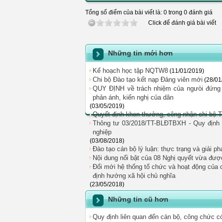
Tổng số điểm của bài viết là: 0 trong 0 đánh giá
Click để đánh giá bài viết
Những tin mới hơn
Kế hoạch học tập NQTW8
(11/01/2019)
Chi bộ Đào tạo kết nạp Đảng viên mới
(28/01
QUY ĐỊNH về trách nhiệm của ngưòi đứng đầ
phản ánh, kiến nghị của dân
(03/05/2019)
Quyết định khen thưởng, công nhận chi bộ
Thông tư 03/2018/TT-BLĐTBXH - Quy định 
nghiệp
(03/08/2018)
Đào tạo cán bộ lý luận: thực trạng và giải ph
Nội dung nổi bật của 08 Nghị quyết vừa đượ
Đổi mới hệ thống tổ chức và hoạt động của c
định hướng xã hội chủ nghĩa
(23/05/2018)
Những tin cũ hơn
Quy định liên quan đến cán bộ, công chức có