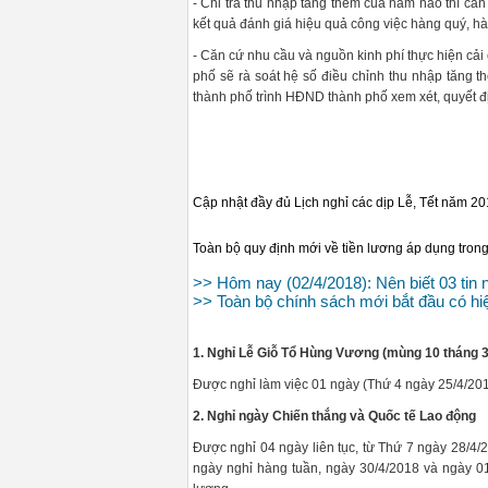
- Chi trả thu nhập tăng thêm của năm nào thì căn
kết quả đánh giá hiệu quả công việc hàng quý, h
- Căn cứ nhu cầu và nguồn kinh phí thực hiện cả
phố sẽ rà soát hệ số điều chỉnh thu nhập tăng 
thành phố trình HĐND thành phố xem xét, quyết đ
Cập nhật đầy đủ Lịch nghỉ các dịp Lễ, Tết năm 2
Toàn bộ quy định mới về tiền lương áp dụng tro
>> Hôm nay (02/4/2018): Nên biết 03 tin n
>> Toàn bộ chính sách mới bắt đầu có hi
1. Nghỉ Lễ Giỗ Tổ Hùng Vương (mùng 10 tháng 3
Được nghỉ làm việc 01 ngày (Thứ 4 ngày 25/4/20
2. Nghỉ ngày Chiến thắng và Quốc tế Lao động
Được nghỉ 04 ngày liên tục, từ Thứ 7 ngày 28/4/
ngày nghỉ hàng tuần, ngày 30/4/2018 và ngày 0