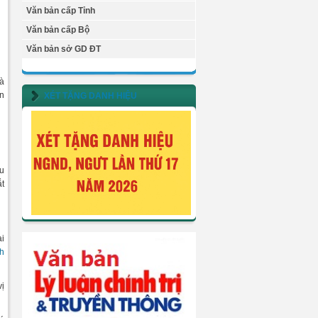
Văn bản cấp Tỉnh
Văn bản cấp Bộ
Văn bản sở GD ĐT
là
ền
XÉT TẶNG DANH HIỆU
hu
ắt
ại
h
vị