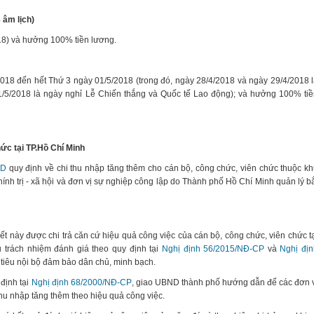
 âm lịch)
18) và hưởng 100% tiền lương.
2018 đến hết Thứ 3 ngày 01/5/2018 (trong đó, ngày 28/4/2018 và ngày 29/4/2018 
1/5/2018 là ngày nghỉ Lễ Chiến thắng và Quốc tế Lao động); và hưởng 100% ti
ức tại TP.Hồ Chí Minh
ND
quy định về chi thu nhập tăng thêm cho cán bộ, công chức, viên chức thuộc k
chính trị - xã hội và đơn vị sự nghiệp công lập do Thành phố Hồ Chí Minh quản lý b
t này được chi trả căn cứ hiệu quả công việc của cán bộ, công chức, viên chức t
u trách nhiệm đánh giá theo quy định tại
Nghị định 56/2015/NĐ-CP
và
Nghị địn
 tiêu nội bộ đảm bảo dân chủ, minh bạch.
định tại
Nghị định 68/2000/NĐ-CP
, giao UBND thành phố hướng dẫn để các đơn 
 thu nhập tăng thêm theo hiệu quả công việc.