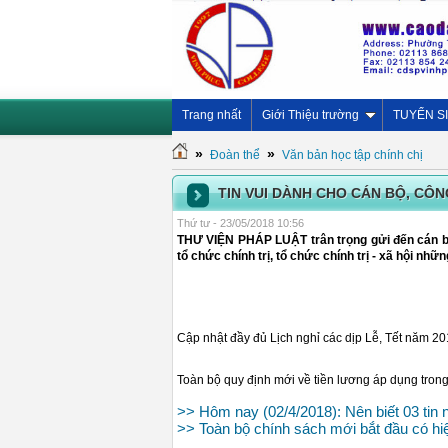
Trang nhất
Giới Thiệu trường
TUYỂN S
»
»
Đoàn thể
Văn bản học tập chính chị
TIN VUI DÀNH CHO CÁN BỘ, CÔ
Thứ tư - 23/05/2018 10:56
THƯ VIỆN PHÁP LUẬT trân trọng gửi đến cán bộ
tổ chức chính trị, tổ chức chính trị - xã hội nhữ
Cập nhật đầy đủ Lịch nghỉ các dịp Lễ, Tết năm 2
Toàn bộ quy định mới về tiền lương áp dụng tro
>> Hôm nay (02/4/2018): Nên biết 03 tin n
>> Toàn bộ chính sách mới bắt đầu có hi