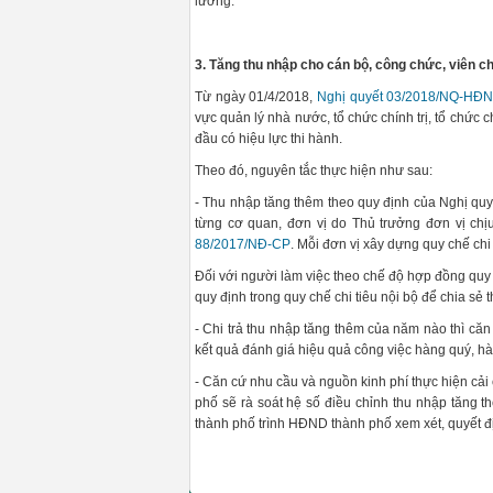
lương.
3. Tăng thu nhập cho cán bộ, công chức, viên ch
Từ ngày 01/4/2018,
Nghị quyết 03/2018/NQ-HĐ
vực quản lý nhà nước, tổ chức chính trị, tổ chức 
đầu có hiệu lực thi hành.
Theo đó, nguyên tắc thực hiện như sau:
- Thu nhập tăng thêm theo quy định của Nghị quyế
từng cơ quan, đơn vị do Thủ trưởng đơn vị chị
88/2017/NĐ-CP
. Mỗi đơn vị xây dựng quy chế chi
Đối với người làm việc theo chế độ hợp đồng quy 
quy định trong quy chế chi tiêu nội bộ để chia sẻ
- Chi trả thu nhập tăng thêm của năm nào thì căn
kết quả đánh giá hiệu quả công việc hàng quý, h
- Căn cứ nhu cầu và nguồn kinh phí thực hiện cả
phố sẽ rà soát hệ số điều chỉnh thu nhập tăng 
thành phố trình HĐND thành phố xem xét, quyết đ