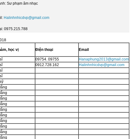
nh: Sư phạm âm nhạc
il:
Halinhnhicdvp@gmail.com
ại: 0975.215.788
2018
àm, học vị
Điện thoại
Email
sĩ
09754. 09755
Hanaphung2013@gmail.com
sĩ
0912.728.162
Halinhnhicdvp@gmail.com
sĩ
sĩ
sỹ
đẳng
đẳng
đẳng
đẳng
đẳng
đẳng
đẳng
đẳng
đẳng
đẳng