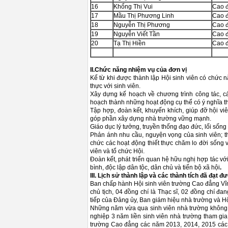
16
Khổng Thị Vui
Cao 
17
Mầu Thị Phương Linh
Cao 
18
Nguyễn Thị Phương
Cao 
19
Nguyễn Viết Tần
Cao 
20
Tạ Thị Hiền
Cao 
II.Chức năng nhiệm vụ của đơn vị
Kể từ khi được thành lập Hội sinh viên có chức 
thực với sinh viên.
Xây dựng kế hoạch về chương trình công tác, cá
hoạch thành những hoạt động cụ thể có ý nghĩa thi
Tập hợp, đoàn kết, khuyến khích, giúp đỡ hội viê
góp phần xây dựng nhà trường vững mạnh.
Giáo dục lý tưởng, truyền thống đạo đức, lối sống 
Phản ánh nhu cầu, nguyện vọng của sinh viên; th
chức các hoạt động thiết thực chăm lo đời sống v
viên và tổ chức Hội.
Đoàn kết, phát triển quan hệ hữu nghị hợp tác với
bình, độc lập dân tộc, dân chủ và tiến bộ xã hội
.
III.
Lịch sử thành lập và các thành tích đã đạt đ
Ban chấp hành Hội sinh viên trường Cao đẳng Vĩ
chủ tịch, 04 đồng chí là Thạc sĩ, 02 đồng chí đ
tiếp của Đảng ủy, Ban giám hiệu nhà trường và Hộ
Những năm vừa qua sinh viên nhà trường không 
nghiệp 3 năm liền sinh viên nhà trường tham gia
trường Cao đẳng các năm 2013, 2014, 2015 các 