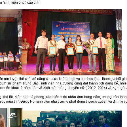
“sinh viên 5 tốt” cấp tỉnh.
n rèn luyện thể chất để nâng cao sức khỏe phục vụ cho học tập…tham gia hội gi
ụm sư phạm Trung Bắc, sinh viên nhà trường cũng đạt thành tích đáng kể, nhi
c môn khác, 2 năm liền vô địch môn bóng chuyền nữ ( 2012, 2014) và đạt ngôi
g khá tốt, điển hình là phong trào hiến máu nhân đạo hàng năm, phong trào tha
 sức mùa thi”. Được Hội sinh viên nhà trường phát động thường xuyên và định kì v