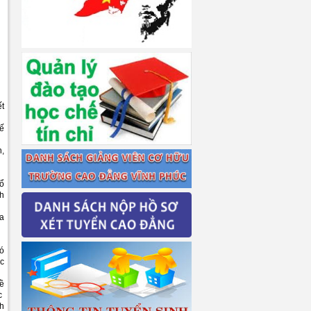
ết
kế
n,
Tổ
nh
òa
hó
ực
hề
ác
nh