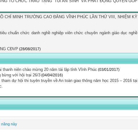
ƯỜNG TỔ CHỨC TRAO TẶNG “TÚI AN SINH” VÀ PHÁT ĐỘNG QUYÊN GÓP
Ồ CHÍ MINH TRƯỜNG CAO ĐẲNG VĨNH PHÚC LẦN THỨ VIII, NHIỆM KỲ
tiêu chuẩn chức danh nghề nghiệp viên chức chuyên ngành giáo dục nghề
ỜNG CĐVP
(28/08/2017)
 thanh niên chào mừng 20 năm tái lập tỉnh Vĩnh Phúc
(03/01/2017)
bừng với hội trại 26/3
(04/04/2016)
tham dự hội thi tuyên truyền về An toàn giao thông năm học 2015 – 2016 tại
c.
c năng này