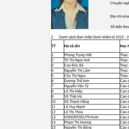
Chuyên ngà
Địa chỉ ema
Số điện tho
2. Danh sách Ban chấp hành nhiệm kì 2015 - 
TT
Họ và tên
Học h
1
Phùng Trọng Việt
Thạc 
2
Tô Thị Ngọc Anh
Thạc 
3
Cao Đức Bộ
Thạc 
4
Nguyễn Thị Lâm
Thạc 
5
Chu Thị Ngọc
Thạc 
6
Dương Thế Anh
Cao 
7
Nguyễn Văn Tý
Cao 
8
Lê Thị Hiệp
Cao 
9
Vũ Thái Hà
Cao 
10
Vũ Thanh Hằng
Cao 
11
Lê Huy Mạnh
Cao 
12
Lê Thị Thoa
Cao 
13
VONGPASEUTH Kom
Cao 
14
Phạm Thị Hương
Cao 
15
Nguyễn Thị Bông
Cao 