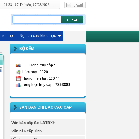
21:33 +07 Thứ sáu, 07/08/2026
Liên hệ
Nghiên cứu khoa học
BỘ ĐẾM
Đang truy cập : 1
Hôm nay : 1120
Tháng hiện tại : 11077
Tổng lượt truy cập :
7353888
VĂN BẢN CHỈ ĐẠO CÁC CẤP
Văn bản cấp Sở LĐTBXH
Văn bản cấp Tỉnh