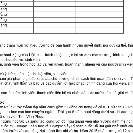
đẳng
đẳng
đẳng
đẳng
đẳng
năng tham mưu với hiệu trưởng để ban hành những quyết định, nội quy cụ thể, thi
c hoạt động của Hội, chịu trách nhiệm thực thi và đưa các chương trình trong 
ết thực đối với sinh viên.
n, sinh viên trong học tập và rèn luyện, hoàn thành nhiệm vụ của người sinh viê
và ý thức pháp luật cho hội viên, sinh viên.
am gia phản biện, đề xuất các chủ trương, chính sách liên quan đến sinh viên. 
ật chất, tinh thần và bảo vệ các quyền lợi hợp pháp, chính đáng của hội viên, si
 các tổ chức sinh viên, thanh niên tiến bộ và nhân dân các nước trên thế giới vì h
ược
nh Phúc được thành lập năm 2009 gồm 21 đồng chí trong đó có 01 Chủ tịch, 02 P
ang theo học cao học chuyên ngành. Trải qua 8 năm hoạt động dưới sự chỉ đạo tr
i sinh viên Tỉnh Vĩnh Phúc.
ngừng học tập và sáng tạo, cộng với đội ngũ giảng viên nhà trường đam mê ng
 cuộc thi Olympic Toán học và Olympic Vậy Lý toàn quốc đã đạt giải nhất khối c
năm trước và sau cũng đạt thành tích nhì và ba. Năm 2015 nhà trường có 12 si