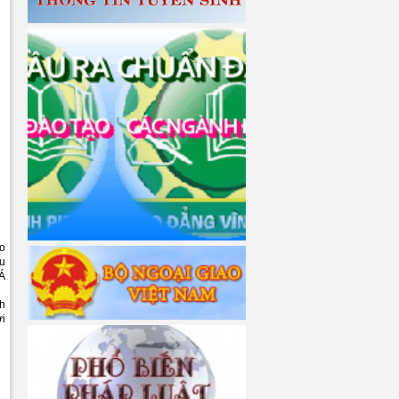
ao
ều
 Á
nh
ới