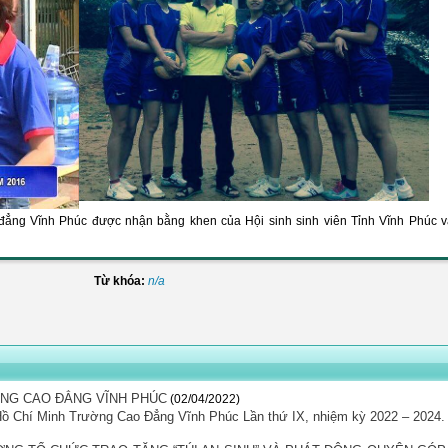
 đẳng Vĩnh Phúc được nhận bằng khen của Hội sinh sinh viên Tỉnh Vĩnh Phúc v
Từ khóa:
n/a
ỜNG CAO ĐẲNG VĨNH PHÚC
(02/04/2022)
 Hồ Chí Minh Trường Cao Đẳng Vĩnh Phúc Lần thứ IX, nhiệm kỳ 2022 – 2024.