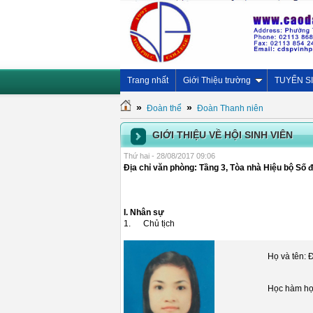
Trang nhất
Giới Thiệu trường
TUYỂN S
»
»
Đoàn thể
Đoàn Thanh niên
GIỚI THIỆU VỀ HỘI SINH VIÊN
Thứ hai - 28/08/2017 09:06
Địa chỉ văn phòng: Tầng 3, Tòa nhà Hiệu bộ Số
I. Nhân sự
1. Chủ tịch
Họ và tên: 
Học hàm họ