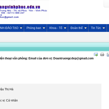
INH-ĐÀO TẠO
Phòng ban
Khoa - Tổ
Đoàn thể
Tin Tức
 điện thoại văn phòng: Email của đơn vị: Doantruongcdvp@gmail.com
Đậu Thị Hà
c vị: Cử nhân