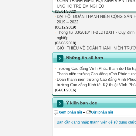
ĐOÀN THANH NIÊN, HỘI SINH VIÊN TR
ỦNG HỘ TRẺ EM NGHÈO
(15/01/2022)
ĐẠI HỘI ĐOÀN THANH NIÊN CỘNG SẢN H
2019 – 2022.
(06/12/2019)
Thông tư 03/2018/TT-BLĐTBXH - Quy định 
nghiệp
(03/08/2018)
GIỚI THIỆU VỀ ĐOÀN THANH NIÊN TRƯ
Những tin cũ hơn
Trường Cao đẳng Vĩnh Phúc tham dự Hôi trại
Thanh niên trường Cao đẳng Vĩnh Phúc tưng 
Đoàn thanh niên trường Cao đẳng Vĩnh Phúc 
trường Cao đẳng Kinh tế- Kỹ thuật Vĩnh Phú
(04/01/2016)
Ý kiến bạn đọc
Xem phản hồi
--
Gửi phản hồi
Bạn cần đăng nhập thành viên để sử dụng chứ