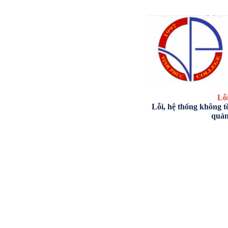
Lỗi
Lỗi, hệ thống không tồ
quản 