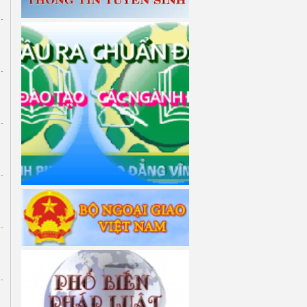
-
-
-
-
-
-