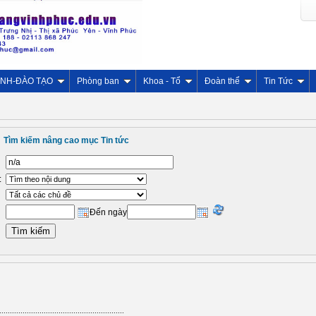
INH-ĐÀO TẠO
Phòng ban
Khoa - Tổ
Đoàn thể
Tin Tức
Tìm kiếm nâng cao mục Tin tức
:
Đến ngày
...........................................................