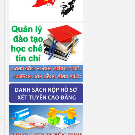
-
-
-
-
-
-