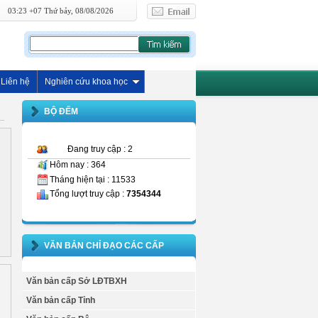
03:23 +07 Thứ bảy, 08/08/2026
Liên hệ
Nghiên cứu khoa học
BỘ ĐẾM
Đang truy cập : 2
Hôm nay : 364
Tháng hiện tại : 11533
Tổng lượt truy cập :
7354344
VĂN BẢN CHỈ ĐẠO CÁC CẤP
Văn bản cấp Sở LĐTBXH
Văn bản cấp Tỉnh