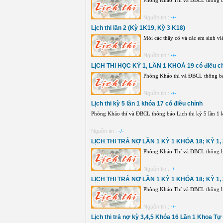
Phòng Khảo Thí và ĐBCL thông báo 
Nguồn tin :
-/-
Lịch thi lần 2 (Kỳ 1K19, Kỳ 3 K18)
Mời các thầy cô và các em sinh viên
Nguồn tin :
-/-
LỊCH THI HỌC KỲ 1, LẦN 1 KHOÁ 19 có điều ch
Phòng Khảo thí và ĐBCL thông b
Nguồn tin :
-/-
Lịch thi kỳ 5 lần 1 khóa 17 có điều chỉnh
Phòng Khảo thí và ĐBCL thông báo Lịch thi kỳ 5 lần 1 k
Nguồn tin :
-/-
LỊCH THI TRẢ NỢ LẦN 1 KỲ 1 KHÓA 18; KỲ 1,
Phòng Khảo Thí và ĐBCL thông 
Nguồn tin :
-/-
LỊCH THI TRẢ NỢ LẦN 1 KỲ 1 KHÓA 18; KỲ 1,
Phòng Khảo Thí và ĐBCL thông 
Nguồn tin :
-/-
Lịch thi trả nợ kỳ 3,4,5 Khóa 16 Lần 1 Khoa Tự