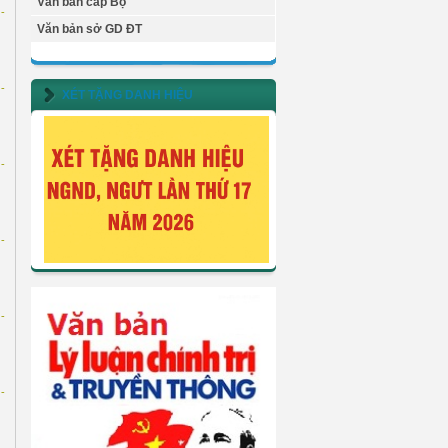
Văn bản cấp Bộ
-
Văn bản sở GD ĐT
-
XÉT TẶNG DANH HIỆU
-
-
-
-