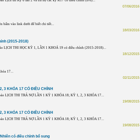
Lịch thi Kỳ 6 lần 2 và trả nợ các kỳ K17 có điều chỉnh (8/6)...
07/06/2016 
 bấm vào link dưới để biết chi tiết...
18/03/2016 
ỉnh (2015-2018)
áo LỊCH THI HỌC KỲ 1, LẦN 1 KHOÁ 19 có điều chỉnh (2015-2018)...
18/12/2015 
hóa 17...
02/11/2015 
 2, 3 KHÓA 17 CÓ ĐIỀU CHỈNH
báo LỊCH THI TRẢ NỢ LẦN 1 KỲ 1 KHÓA 18; KỲ 1, 2, 3 KHÓA 17...
19/08/2015 
 2, 3 KHÓA 17 CÓ ĐIỀU CHỈNH
báo LỊCH THI TRẢ NỢ LẦN 1 KỲ 1 KHÓA 18; KỲ 1, 2, 3 KHÓA 17...
19/08/2015 
 Nhiên có điều chỉnh bổ sung