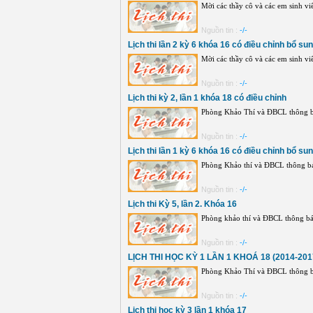
Mời các thầy cô và các em sinh viê
Nguồn tin :
-/-
Lịch thi lần 2 kỳ 6 khóa 16 có điều chỉnh bổ su
Mời các thầy cô và các em sinh viê
Nguồn tin :
-/-
Lịch thi kỳ 2, lần 1 khóa 18 có điều chỉnh
Phòng Khảo Thí và ĐBCL thông báo
Nguồn tin :
-/-
Lịch thi lần 1 kỳ 6 khóa 16 có điều chỉnh bổ su
Phòng Khảo thí và ĐBCL thông báo 
Nguồn tin :
-/-
Lịch thi Kỳ 5, lần 2. Khóa 16
Phòng khảo thí và ĐBCL thông báo 
Nguồn tin :
-/-
LỊCH THI HỌC KỲ 1 LẦN 1 KHOÁ 18 (2014-201
Phòng Khảo Thí và ĐBCL thông báo
Nguồn tin :
-/-
Lịch thi học kỳ 3 lần 1 khóa 17