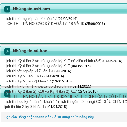
Những tin mới hơn
Lịch thi tốt nghiệp lần 2 khóa 17
(06/09/2016)
LỊCH THI TRẢ NỢ CÁC KỲ KHOÁ 17, 18 VÀ 19
(25/08/2016)
Những tin cũ hơn
Lịch thi Kỳ 6 lần 2 và trả nợ các kỳ K17 có điều chỉnh (8/6)
(07/06/2016)
Lịch thi Kỳ 6 lần 2 và trả nợ các kỳ K17
(06/06/2016)
Lịch thi tốt nghiệp k17_lần 1
(03/06/2016)
Lịch thi Kỳ VI lần 1 K17
(14/04/2016)
Lịch thi Kỳ V (lần 2) khóa 17
(13/01/2016)
Lịch thi kỳ 5 lần 1 khóa 17 có điều chỉnh
(02/11/2015)
Lịch thi Kỳ 2 (lần 2) K18 và Kỳ 4 (lần 2) K17
(28/08/2015)
LỊCH THI TRẢ NỢ LẦN 1 KỲ 1 KHÓA 18; KỲ 1, 2, 3 KHÓA 17 CÓ ĐIỀU 
Lịch thi học kỳ 4, lần 1, khoá 17 (Lịch thi gồm 02 trang) CÓ ĐIỀU CHỈNH
(
lịch thi lần 2 kỳ 3 khóa 17
(01/04/2015)
Bạn cần đăng nhập thành viên để sử dụng chức năng này