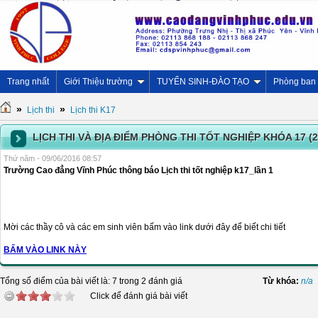
Trang nhất
Giới Thiệu trường
TUYỂN SINH-ĐÀO TẠO
Phòng ban
»
»
Lịch thi
Lịch thi K17
LỊCH THI VÀ ĐỊA ĐIỂM PHÒNG THI TỐT NGHIỆP KHÓA 17 (2
Thứ năm - 09/06/2016 08:57
Trường Cao đẳng Vĩnh Phúc thông báo Lịch thi tốt nghiệp k17_lần 1
Mời các thầy cô và các em sinh viên bấm vào link dưới đây để biết chi tiết
BẤM VÀO LINK NÀY
Tổng số điểm của bài viết là: 7 trong 2 đánh giá
Từ khóa:
n/a
Click để đánh giá bài viết