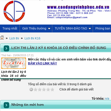
Trang nhất
Giới Thiệu trường
TUYỂN SINH-ĐÀO TẠO
Phòng ban
»
»
Lịch thi
Lịch thi K16
LỊCH THI LẦN 2 KỲ 6 KHÓA 16 CÓ ĐIỀU CHỈNH BỔ SUNG
Thứ hai - 15/06/2015 17:21
Mời các thầy cô và các em sinh viên bấm vào link dưới đây đ
BẤM VÀO LINK NÀY
Lịch thi lần 2 kỳ 6
khóa 16 có điều
chỉnh bổ sung
Tổng số điểm của bài viết là: 0 trong 0 đánh giá
Click để đánh giá bài viết
Từ khóa:
n/a
Những tin mới hơn