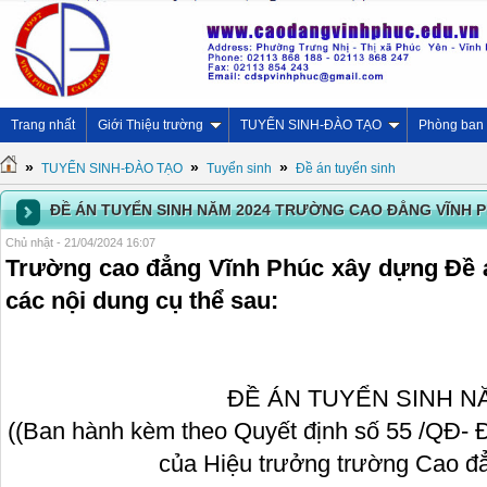
Trang nhất
Giới Thiệu trường
TUYỂN SINH-ĐÀO TẠO
Phòng ban
»
»
»
TUYỂN SINH-ĐÀO TẠO
Tuyển sinh
Đề án tuyển sinh
ĐỀ ÁN TUYỂN SINH NĂM 2024 TRƯỜNG CAO ĐẲNG VĨNH 
Chủ nhật - 21/04/2024 16:07
Trường cao đẳng Vĩnh Phúc xây dựng Đề á
các nội dung cụ thể sau:
ĐỀ ÁN TUYỂN SINH N
(
(Ban hành kèm theo Quyết định số 55 /QĐ- 
của Hiệu trưởng trường Cao đ