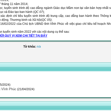
 2019;
tháng 11 năm 2014;
tuyển sinh trình độ cao đẳng ngành Giáo dục Mầm non tại văn bản hợp nhất s
c và Đào tạo ban hành (
QC 07
);
nh chỉ tiêu tuyển sinh trình độ trung cấp, cao đẳng ban hành theo Thông t
 động, Thương binh và Xã hội
(QC 05)
;
022 của Chủ tịch UBND tỉnh Vĩnh Phúc về việc giao chỉ tiêu kế hoạch Nh
yển sinh năm 2022 với các nội dung cụ thể sau:
ỜI QUÝ VỊ XEM CHI TIẾT TẠI ĐÂY
Từ khóa:
n/a
05/2024)
g Vĩnh Phúc
(21/04/2024)