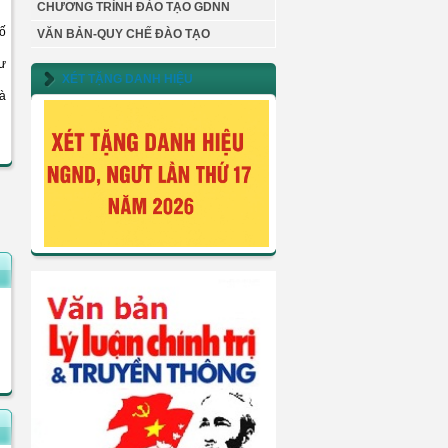
CHƯƠNG TRÌNH ĐÀO TẠO GDNN
ố
VĂN BẢN-QUY CHẾ ĐÀO TẠO
ư
XÉT TẶNG DANH HIỆU
à