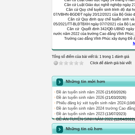
Căn cứ Luật Giáo dục ngày 14 tháng 6 năm
Căn cứ Luật Giáo dục nghề nghiệp ngày 27 
Căn cứ Quy chế tuyển sinh trình độ đại học; 
07/VBHN-BGDĐT ngày 20/12/2021 của Bộ Giáo dụ
Căn cứ Quy định quy chế tuyển sinh và xác đị
05/2021/TT-BLĐTBXH ngày 07/7/2021 của Bộ Lao
Căn cứ Quyết định 342/QĐ-UBND ngày 16/02/2
nước năm 2022 của trường Cao đẳng Vĩnh Phúc;
Trường cao đẳng Vĩnh Phúc xây dựng Đề án tu
M
Tổng số điểm của bài viết là: 1 trong 1 đánh giá
Click để đánh giá bài viết
Những tin mới hơn
Đề án tuyển sinh năm 2026
(21/03/2026)
Đề án tuyển sinh năm 2026
(21/03/2026)
Phiếu đăng ký xét tuyển sinh năm 2024
(10/
Đề án tuyển sinh năm 2024 trường Cao đẳn
Đề án tuyển sinh năm 2023
(13/07/2023)
ĐỀ ÁN TUYỂN SINH NĂM 2022
(12/04/2022)
Những tin cũ hơn