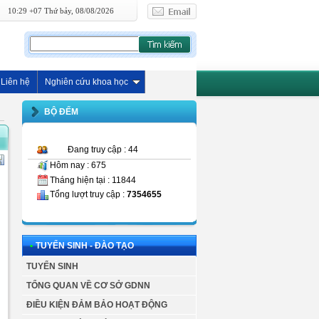
10:29 +07 Thứ bảy, 08/08/2026
Liên hệ
Nghiên cứu khoa học
BỘ ĐẾM
Đang truy cập : 44
Hôm nay : 675
Tháng hiện tại : 11844
Tổng lượt truy cập :
7354655
•
TUYỂN SINH - ĐÀO TẠO
TUYỂN SINH
TỔNG QUAN VỀ CƠ SỞ GDNN
ĐIỀU KIỆN ĐẢM BẢO HOẠT ĐỘNG