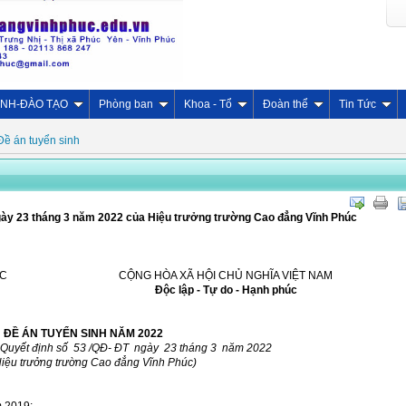
INH-ĐÀO TẠO
Phòng ban
Khoa - Tổ
Đoàn thể
Tin Tức
Đề án tuyển sinh
gày 23 tháng 3 năm 2022 của Hiệu trưởng trường Cao đẳng Vĩnh Phúc
ÚC
CỘNG HÒA XÃ HỘI CHỦ NGHĨA VIỆT NAM
Độc lập - Tự do - Hạnh phúc
ĐỀ ÁN TUYỂN SINH
NĂM 2022
 Quyết định số 53 /QĐ- ĐT ngày 23 tháng 3 năm 2022
iệu trưởng trường Cao đẳng Vĩnh Phúc)