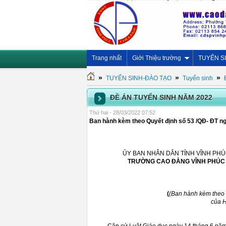
Trang nhất
Giới Thiệu trường
TUYỂN S
»
»
»
TUYỂN SINH-ĐÀO TẠO
Tuyển sinh
ĐỀ ÁN TUYỂN SINH NĂM 2022
Thứ hai - 28/03/2022 07:52
Ban hành kèm theo Quyết định số 53 /QĐ- ĐT n
ỦY BAN NHÂN DÂN TỈNH VĨNH PH
TRƯỜNG CAO ĐẲNG VĨNH PHÚC
(
(Ban hành kèm theo
của H