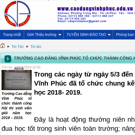
Trang nhất
Giới Thiệu trường
TUYỂN SINH-ĐÀO TẠO
Phòng ban
»
»
Tin Tức
Tin tức
TRƯỜNG CAO ĐẲNG VĨNH PHÚC TỔ CHỨC THÀNH CÔNG HỘI
Thứ ba - 19/03/2019 10:30
2019.
Trong các ngày từ ngày 5/3 đế
Vĩnh Phúc đã tổ chức chung kết
học 2018- 2019.
Trường Cao đẳng
Vĩnh Phúc tổ
chức thành công
Hội thi sinh viên
giỏi năm học
2018 – 2019.
Đây là hoạt động thường niên nh
đua học tốt trong sinh viên toàn trường; nâng 