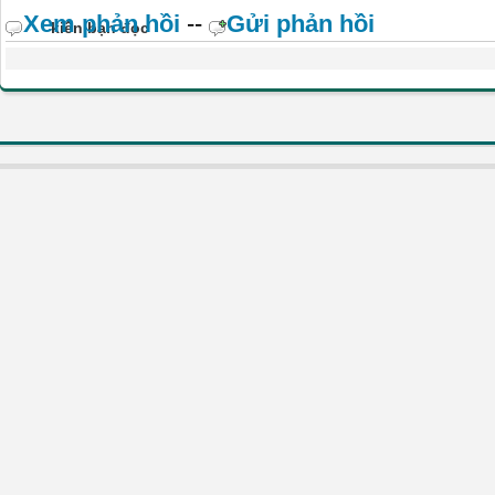
Xem phản hồi
--
Gửi phản hồi
kiến bạn đọc