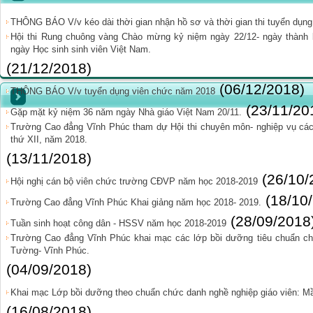
THÔNG BÁO V/v kéo dài thời gian nhận hồ sơ và thời gian thi tuyển dụn
Hội thi Rung chuông vàng Chào mừng kỷ niệm ngày 22/12- ngày thành 
ngày Học sinh sinh viên Việt Nam.
(21/12/2018)
(06/12/2018)
THÔNG BÁO V/v tuyển dụng viên chức năm 2018
(23/11/20
Gặp mặt kỷ niệm 36 năm ngày Nhà giáo Việt Nam 20/11.
Trường Cao đẳng Vĩnh Phúc tham dự Hội thi chuyên môn- nghiệp vụ các
thứ XII, năm 2018.
(13/11/2018)
(26/10/
Hội nghị cán bộ viên chức trường CĐVP năm học 2018-2019
(18/10
Trường Cao đẳng Vĩnh Phúc Khai giảng năm học 2018- 2019.
(28/09/2018
Tuần sinh hoạt công dân - HSSV năm học 2018-2019
Trường Cao đẳng Vĩnh Phúc khai mạc các lớp bồi dưỡng tiêu chuẩn chứ
Tường- Vĩnh Phúc.
(04/09/2018)
Khai mạc Lớp bồi dưỡng theo chuẩn chức danh nghề nghiệp giáo viên: Mầ
(16/08/2018)