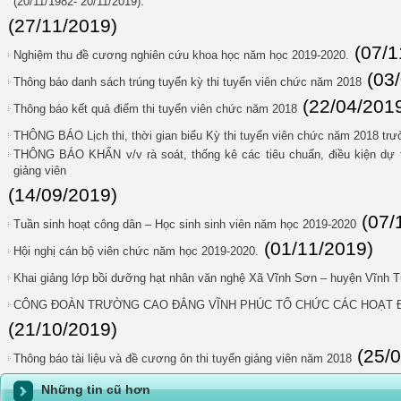
(20/11/1982- 20/11/2019).
(27/11/2019)
(07/1
Nghiệm thu đề cương nghiên cứu khoa học năm học 2019-2020.
(03
Thông báo danh sách trúng tuyển kỳ thi tuyển viên chức năm 2018
(22/04/201
Thông báo kết quả điểm thi tuyển viên chức năm 2018
THÔNG BÁO Lịch thi, thời gian biểu Kỳ thi tuyển viên chức năm 2018 tr
THÔNG BÁO KHẨN v/v rà soát, thống kê các tiêu chuẩn, điều kiện dự t
giảng viên
(14/09/2019)
(07/
Tuần sinh hoạt công dân – Học sinh sinh viên năm học 2019-2020
(01/11/2019)
Hội nghị cán bộ viên chức năm học 2019-2020.
Khai giảng lớp bồi dưỡng hạt nhân văn nghệ Xã Vĩnh Sơn – huyện Vĩnh 
CÔNG ĐOÀN TRƯỜNG CAO ĐẲNG VĨNH PHÚC TỔ CHỨC CÁC HOẠT Đ
(21/10/2019)
(25/
Thông báo tài liệu và đề cương ôn thi tuyển giảng viên năm 2018
Những tin cũ hơn