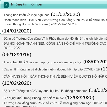
Những tin mới hơn
(01/02/2020)
Thông báo khẩn về việc nghỉ học
Đoàn thanh niên - Hội Sinh viên trường Cao đẳng Vĩnh Phúc tổ chức Hội
truyền thống Học sinh Sinh viên ( 9/1/1950-9/1/2020)
(14/01/2020)
Đảng bộ Trường Cao đẳng Vĩnh Phúc tham dự Hội thi Bí thư chi bộ giỏi 
ĐẠI HỘI ĐOÀN THANH NIÊN CỘNG SẢN HỒ CHÍ MINH TRƯỜNG CAO 
2019 – 2022
(06/12/2019)
(08/02/20
Thông báo KHẨN về việc tiếp tục cho sinh viên nghỉ học
(1
Cập nhật Thông tin về dịch bệnh viêm đường hô hấp cấp COVID - 19
CẨM NANG HỎI – ĐÁP THÔNG TIN VỀ BỆNH VIÊM ĐƯỜNG HÔ HẤP C
(13/02/2020)
(13/02/
Bộ Y tế: Thông tin nCoV lây qua ‘bụi khí’ là không chính xác
(13/02/2020)
Sử dụng khẩu trang Phòng lây nhiễm nCoV
Trường Cao đẳng Vĩnh Phúc tổ chức Lễ khai giảng năm học 2019-202