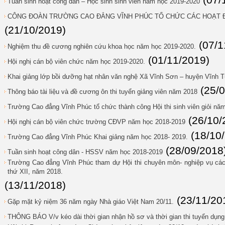
(07/
Tuần sinh hoạt công dân – Học sinh sinh viên năm học 2019-2020
CÔNG ĐOÀN TRƯỜNG CAO ĐẲNG VĨNH PHÚC TỔ CHỨC CÁC HOẠT Đ
(21/10/2019)
(07/1
Nghiệm thu đề cương nghiên cứu khoa học năm học 2019-2020.
(01/11/2019)
Hội nghị cán bộ viên chức năm học 2019-2020.
Khai giảng lớp bồi dưỡng hạt nhân văn nghệ Xã Vĩnh Sơn – huyện Vĩnh 
(25/
Thông báo tài liệu và đề cương ôn thi tuyển giảng viên năm 2018
Trường Cao đẳng Vĩnh Phúc tổ chức thành công Hội thi sinh viên giỏi nă
(26/10/
Hội nghị cán bộ viên chức trường CĐVP năm học 2018-2019
(18/10
Trường Cao đẳng Vĩnh Phúc Khai giảng năm học 2018- 2019.
(28/09/2018
Tuần sinh hoạt công dân - HSSV năm học 2018-2019
Trường Cao đẳng Vĩnh Phúc tham dự Hội thi chuyên môn- nghiệp vụ các
thứ XII, năm 2018.
(13/11/2018)
(23/11/20
Gặp mặt kỷ niệm 36 năm ngày Nhà giáo Việt Nam 20/11.
THÔNG BÁO V/v kéo dài thời gian nhận hồ sơ và thời gian thi tuyển dụn