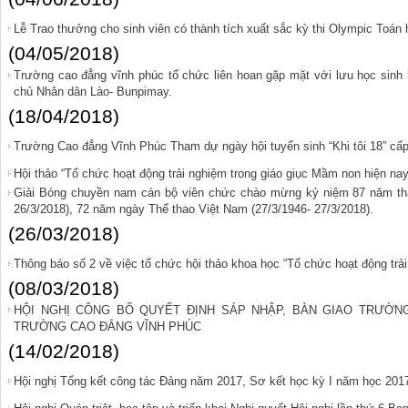
Lễ Trao thưởng cho sinh viên có thành tích xuất sắc kỳ thi Olympic Toán
(04/05/2018)
Trường cao đẳng vĩnh phúc tổ chức liên hoan gặp mặt với lưu học sinh 
chủ Nhân dân Lào- Bunpimay.
(18/04/2018)
Trường Cao đẳng Vĩnh Phúc Tham dự ngày hội tuyển sinh “Khi tôi 18” cấp
Hội thảo “Tổ chức hoạt động trải nghiệm trong giáo giục Mầm non hiện nay
Giải Bóng chuyền nam cán bộ viên chức chào mừng kỷ niệm 87 năm th
26/3/2018), 72 năm ngày Thể thao Việt Nam (27/3/1946- 27/3/2018).
(26/03/2018)
Thông báo số 2 về việc tổ chức hội thảo khoa học “Tổ chức hoạt động trả
(08/03/2018)
HỘI NGHỊ CÔNG BỐ QUYẾT ĐỊNH SÁP NHẬP, BÀN GIAO TRƯỜN
TRƯỜNG CAO ĐẲNG VĨNH PHÚC
(14/02/2018)
Hội nghị Tổng kết công tác Đảng năm 2017, Sơ kết học kỳ I năm học 201