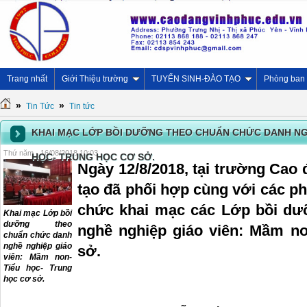
Trang nhất
Giới Thiệu trường
TUYỂN SINH-ĐÀO TẠO
Phòng ban
»
»
Tin Tức
Tin tức
KHAI MẠC LỚP BỒI DƯỠNG THEO CHUẨN CHỨC DANH NGH
Thứ năm - 16/08/2018 10:03
HỌC- TRUNG HỌC CƠ SỞ.
Ngày 12/8/2018, tại trường Cao
tạo đã phối hợp cùng với các p
chức khai mạc các Lớp bồi dư
Khai mạc Lớp bồi
dưỡng theo
nghề nghiệp giáo viên: Mầm no
chuẩn chức danh
nghề nghiệp giáo
sở.
viên: Mầm non-
Tiểu học- Trung
học cơ sở.