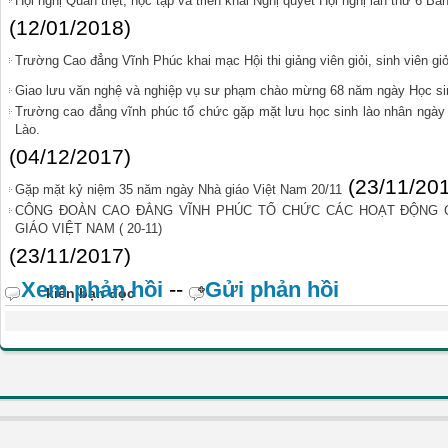
Hội nghị Quán triệt, học tập và triển khai Nghị quyết Hội nghị lần thứ 6 B
(12/01/2018)
Trường Cao đẳng Vĩnh Phúc khai mạc Hội thi giảng viên giỏi, sinh viên gi
Giao lưu văn nghệ và nghiệp vụ sư phạm chào mừng 68 năm ngày Học sinh
Trường cao đẳng vĩnh phúc tổ chức gặp mặt lưu học sinh lào nhân ngà
Lào.
(04/12/2017)
(23/11/20
Gặp mặt kỷ niệm 35 năm ngày Nhà giáo Việt Nam 20/11
CÔNG ĐOÀN CAO ĐẲNG VĨNH PHÚC TỔ CHỨC CÁC HOẠT ĐỘNG 
GIÁO VIỆT NAM ( 20-11)
(23/11/2017)
Xem phản hồi
--
Gửi phản hồi
kiến bạn đọc