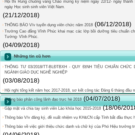
Hội thi Rung chuông vàng Chào mừng kỷ niệm ngày 22/12- ngày thành 
ngày Học sinh sinh viên Việt Nam.
(21/12/2018)
(06/12/2018)
THÔNG BÁO V/v tuyển dụng viên chức năm 2018
Trường Cao đẳng Vĩnh Phúc khai mạc các lớp bồi dưỡng tiêu chuẩn chứ
Tường- Vĩnh Phúc.
(04/09/2018)
Những tin cũ hơn
THÔNG TƯ 03/2018/TT-BLĐTBXH - QUY ĐỊNH TIÊU CHUẨN CHỨ
NGÀNH GIÁO DỤC NGHỀ NGHIỆP
(03/08/2018)
Hội nghị tổng kết năm học 2017-2018, sơ kết công tác Đảng 6 tháng đầu 
(04/07/2018)
Thông báo phân công lãnh đạo trực hè 2018
(18/06/201
Gặp mặt và chia tay sinh viên Lào khóa học 2015-2018
Thông báo V/v đăng ký, đề xuất nhiệm vụ KH&CN cấp Tỉnh bắt đầu thực 
Thông báo về việc giới thiệu chức danh và chữ ký của Phó Hiệu trưởng 
(04/06/2018)