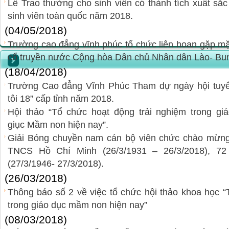
Lễ Trao thưởng cho sinh viên có thành tích xuất sắc
sinh viên toàn quốc năm 2018.
(04/05/2018)
Trường cao đẳng vĩnh phúc tổ chức liên hoan gặp mặt 
cổ truyền nước Cộng hòa Dân chủ Nhân dân Lào- Bu
(18/04/2018)
Trường Cao đẳng Vĩnh Phúc Tham dự ngày hội tuyể
tôi 18” cấp tỉnh năm 2018.
Hội thảo “Tổ chức hoạt động trải nghiệm trong gi
giục Mầm non hiện nay”.
Giải Bóng chuyền nam cán bộ viên chức chào mừng
TNCS Hồ Chí Minh (26/3/1931 – 26/3/2018), 7
(27/3/1946- 27/3/2018).
(26/03/2018)
Thông báo số 2 về việc tổ chức hội thảo khoa học “
trong giáo dục mầm non hiện nay”
(08/03/2018)