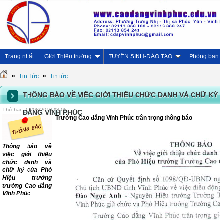
Trang nhất
Giới Thiệu trường
TUYỂN SINH-ĐÀO TẠO
Phòng ban
»
»
Tin Tức
Tin tức
THÔNG BÁO VỀ VIỆC GIỚI THIỆU CHỨC DANH VÀ CHỮ K
Thứ hai - 04/06/2018 08:05
ĐẲNG VĨNH PHÚC
Trường Cao đẳng Vĩnh Phúc trân trọng thông báo
-----------------------------------------------------------------------------------
Thông báo về
việc giới thiệu
chức danh và
chữ ký của Phó
Hiệu trưởng
trường Cao đẳng
Vĩnh Phúc