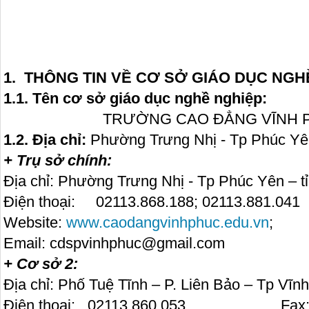
1. THÔNG TIN VỀ CƠ SỞ GIÁO DỤC NGH
1.1. Tên cơ sở giáo dục nghề nghiệp:
TRƯỜNG CAO ĐẲNG VĨNH PHÚC
1.2. Địa chỉ:
Phường Trưng Nhị - Tp Phúc Yên
+ Trụ sở chính:
Địa chỉ: Phường Trưng Nhị - Tp Phúc Yên – t
Điện thoại: 02113.868.188; 02113.881
Website:
www.caodangvinhphuc.edu.vn
;
Email: cdspvinhphuc@gmail.com
+ Cơ sở 2:
Địa chỉ: Phố Tuệ Tĩnh – P. Liên Bảo – Tp Vĩn
Điện thoại: 02113.860.05