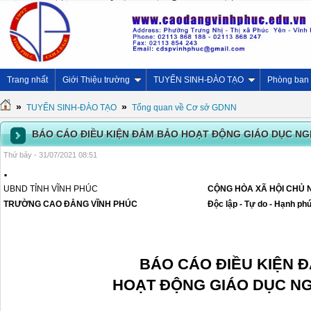
Trang nhất
Giới Thiệu trường
TUYỂN SINH-ĐÀO TẠO
Phòng ban
»
»
TUYỂN SINH-ĐÀO TẠO
Tổng quan về Cơ sở GDNN
BÁO CÁO ĐIỀU KIỆN ĐẢM BẢO HOẠT ĐỘNG GIÁO DỤC NG
Thứ bảy - 31/07/2021 08:51
.
UBND TỈNH VĨNH PHÚC
CỘNG HÒA XÃ HỘI CHỦ 
TRƯỜNG C
AO ĐẲNG
VĨNH PHÚC
Độc lập - Tự do - Hạnh ph
BÁO CÁO ĐIỀU KIỆN 
HOẠT ĐỘNG GIÁO DỤC N