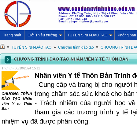
Trang nhất
Giới Thiệu trường
TUYỂN SINH-ĐÀO TẠO
Phòng ban
»
»
»
TUYỂN SINH-ĐÀO TẠO
Chương trình đào tạo
CHƯƠNG TRÌNH ĐÀÒ
CHƯƠNG TRÌNH ĐÀO TẠO NHÂN VIÊN Y TẾ THÔN BẢN
Thứ tư - 30/10/2024 15:11
Nhân viên Y tế Thôn Bản Trình đ
- Cung cấp và trang bị cho người 
trong chăm sóc sức khoẻ cho bản t
CHƯƠNG TRÌNH
ĐÀO TẠO Nhân
- Trách nhiệm của người học về
viên Y tế Thôn
Bản
tham gia các trương trình y tế t
nhiệm vụ đã được phân công.