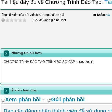
Tài liệu đầy đủ về Chương Trình Đào Tạo:
Tải
Tổng số điểm của bài viết là: 0 trong 0 đánh giá
Từ khóa:
n/a
Click để đánh giá bài viết
Những tin cũ hơn
CHƯƠNG TRÌNH ĐÀÒ TẠO TRÌNH ĐỘ SƠ CẤP
(31/07/2021)
Ý kiến bạn đọc
Xem phản hồi
--
Gửi phản hồi
Bạn cần đăng nhập thành viên để sử dụng 