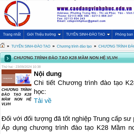
Trang nhất
Giới Thiệu trường
TUYỂN SINH-ĐÀO TẠO
Phòng ban
»
»
»
TUYỂN SINH-ĐÀO TẠO
Chương trình đào tạo
CHƯƠNG TRÌNH ĐÀÒ
CHƯƠNG TRÌNH ĐÀO TẠO K28 MẦM NON HỆ VLVH
Thứ hai - 23/09/2024 10:38
Nội dung
Chi tiết Chương trình đào tạo 
CHƯƠNG TRÌNH
học:
ĐÀO TẠO K28
Tải về
MẦM NON HỆ
VLVH
Đối với đối tượng đã tốt nghiệp Trung cấp s
Áp dụng chương trình đào tạo K28 Mầm no