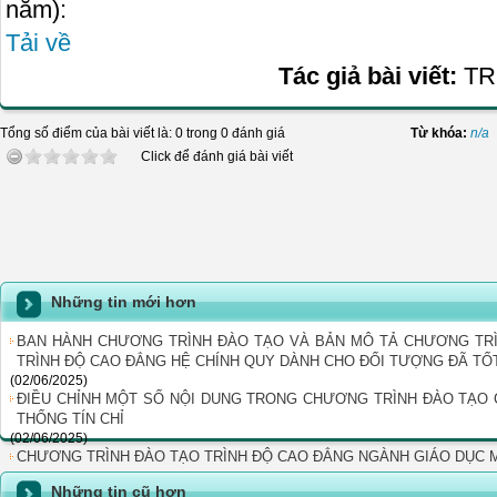
năm):
Tải về
Tác giả bài viết:
TR
Tổng số điểm của bài viết là: 0 trong 0 đánh giá
Từ khóa:
n/a
Click để đánh giá bài viết
Những tin mới hơn
BAN HÀNH CHƯƠNG TRÌNH ĐÀO TẠO VÀ BẢN MÔ TẢ CHƯƠNG TR
TRÌNH ĐỘ CAO ĐẲNG HỆ CHÍNH QUY DÀNH CHO ĐỐI TƯỢNG ĐÃ T
(02/06/2025)
ĐIỀU CHỈNH MỘT SỐ NỘI DUNG TRONG CHƯƠNG TRÌNH ĐÀO TẠO
THỐNG TÍN CHỈ
(02/06/2025)
CHƯƠNG TRÌNH ĐÀO TẠO TRÌNH ĐỘ CAO ĐẲNG NGÀNH GIÁO DỤC 
Những tin cũ hơn