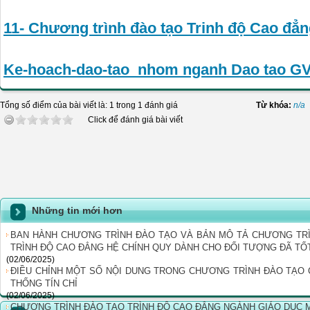
11- Chương trình đào tạo Trinh độ Cao đ
Ke-hoach-dao-tao_nhom nganh Dao tao G
Tổng số điểm của bài viết là: 1 trong 1 đánh giá
Từ khóa:
n/a
Click để đánh giá bài viết
Những tin mới hơn
BAN HÀNH CHƯƠNG TRÌNH ĐÀO TẠO VÀ BẢN MÔ TẢ CHƯƠNG TR
TRÌNH ĐỘ CAO ĐẲNG HỆ CHÍNH QUY DÀNH CHO ĐỐI TƯỢNG ĐÃ T
(02/06/2025)
ĐIỀU CHỈNH MỘT SỐ NỘI DUNG TRONG CHƯƠNG TRÌNH ĐÀO TẠO
THỐNG TÍN CHỈ
(02/06/2025)
CHƯƠNG TRÌNH ĐÀO TẠO TRÌNH ĐỘ CAO ĐẲNG NGÀNH GIÁO DỤC 