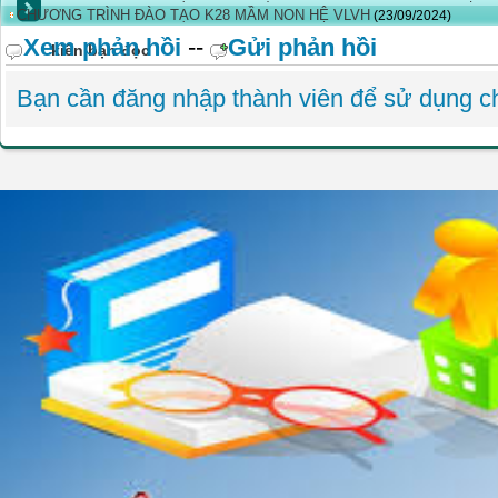
CHƯƠNG TRÌNH ĐÀO TẠO K28 MẦM NON HỆ VLVH
(23/09/2024)
Xem phản hồi
--
Gửi phản hồi
kiến bạn đọc
Bạn cần đăng nhập thành viên để sử dụng 