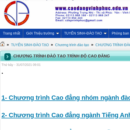
Trang nhất
Giới Thiệu trường
TUYỂN SINH-ĐÀO TẠO
Phòng ban
»
»
»
TUYỂN SINH-ĐÀO TẠO
Chương trình đào tạo
CHƯƠNG TRÌNH ĐÀÒ
CHƯƠNG TRÌNH ĐÀÒ TẠO TRÌNH ĐỘ CAO ĐĂNG
Thứ bảy - 31/07/2021 09:01
.
1- Chương trình Cao đẳng nhóm ngành đà
2- Chương trình Cao đẳng ngành Tiếng An