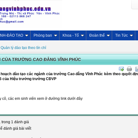
INH-ĐÀO TẠO
Phòng ban
Khoa - Tổ
Đoàn thể
Tin Tức
Quản lý đào tạo theo tín chỉ
 CỦA TRƯỜNG CAO ĐẲNG VĨNH PHÚC
 hoạch đào tạo các ngành của trường Cao đẳng Vĩnh Phúc kèm theo quyết địn
16 của Hiệu trưởng trường CĐVP
y cô, các em sinh viên xem ở đường link dưới đây
1 trong 1 đánh giá
để đánh giá bài viết