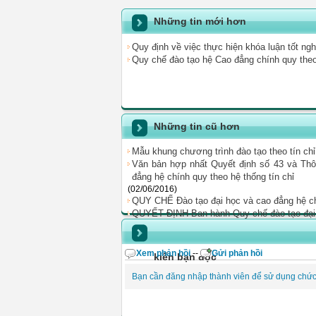
Những tin mới hơn
Quy định về việc thực hiện khóa luận tốt ng
Quy chế đào tạo hệ Cao đẳng chính quy theo 
Những tin cũ hơn
Mẫu khung chương trình đào tạo theo tín chỉ
Văn bản hợp nhất Quyết định số 43 và Th
đẳng hệ chính quy theo hệ thống tín chỉ
(02/06/2016)
QUY CHẾ Đào tạo đại học và cao đẳng hệ chí
QUYẾT ĐỊNH Ban hành Quy chế đào tạo đại h
Xem phản hồi
--
Gửi phản hồi
kiến bạn đọc
Bạn cần đăng nhập thành viên để sử dụng chứ