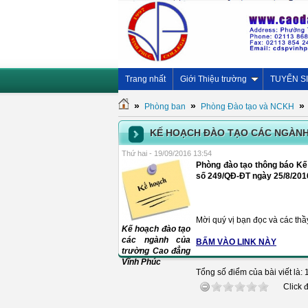
Trang nhất
Giới Thiệu trường
TUYỂN S
»
»
»
Phòng ban
Phòng Đào tạo và NCKH
KẾ HOẠCH ĐÀO TẠO CÁC NGÀNH
Thứ hai - 19/09/2016 13:54
Phòng đào tạo thông báo Kế
số 249/QĐ-ĐT ngày 25/8/20
Mời quý vị bạn đọc và các thầ
Kế hoạch đào tạo
các ngành của
BẤM VÀO LINK NÀY
trường Cao đẳng
Vĩnh Phúc
Tổng số điểm của bài viết là: 
Click 