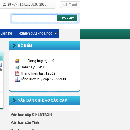
22:28 +07 Thứ bảy, 08/08/2026
Liên hệ
Nghiên cứu khoa học
BỘ ĐẾM
Đang truy cập : 9
Hôm nay : 1450
h
Tháng hiện tại : 12619
Tổng lượt truy cập :
7355430
VĂN BẢN CHỈ ĐẠO CÁC CẤP
Văn bản cấp Sở LĐTBXH
Văn bản cấp Tỉnh