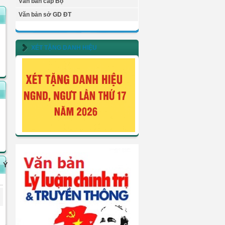
Văn bản cấp Bộ
Văn bản sở GD ĐT
XÉT TẶNG DANH HIỆU
Ý