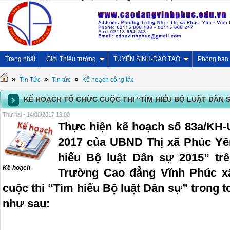
Trang nhất
Giới Thiệu trường
TUYỂN SINH-ĐÀO TẠO
Phòng ban
»
»
»
Tin Tức
Tin tức
Kế hoạch công tác
KẾ HOẠCH TỔ CHỨC CUỘC THI “TÌM HIỂU BỘ LUẬT DÂN 
Thứ hai - 14/08/2017 19:00
Thực hiện kế hoạch số 83a/KH
2017 của UBND Thị xã Phúc Yên
hiểu Bộ luật Dân sự 2015” trê
Kế hoạch
Trường Cao đẳng Vĩnh Phúc x
cuộc thi “Tìm hiểu Bộ luật Dân sự” trong t
như sau: