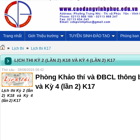
Trang nhất
Giới Thiệu trường
TUYỂN SINH-ĐÀO TẠO
Phòng ban
»
»
Lịch thi
Lịch thi K17
LỊCH THI KỲ 2 (LẦN 2) K18 VÀ KỲ 4 (LẦN 2) K17
Thứ sáu - 28/08/2015 09:42
Phòng Khảo thí và ĐBCL thông bá
và Kỳ 4 (lần 2) K17
Lịch thi Kỳ 2 (lần
2) K18 và Kỳ 4
(lần 2) K17