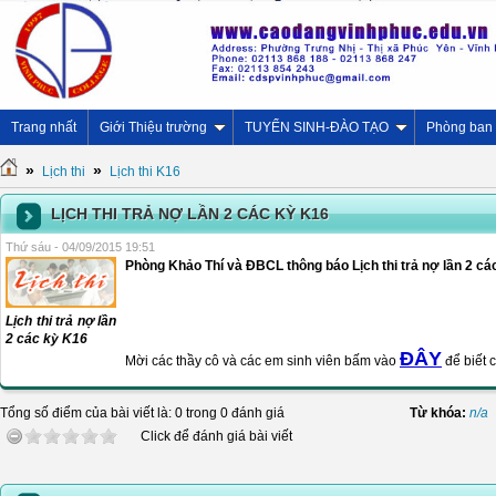
Trang nhất
Giới Thiệu trường
TUYỂN SINH-ĐÀO TẠO
Phòng ban
»
»
Lịch thi
Lịch thi K16
LỊCH THI TRẢ NỢ LẦN 2 CÁC KỲ K16
Thứ sáu - 04/09/2015 19:51
Phòng Khảo Thí và ĐBCL thông báo Lịch thi trả nợ lần 2 cá
Lịch thi trả nợ lần
2 các kỳ K16
ĐÂY
Mời các thầy cô và các em sinh viên bấm vào
để biết ch
Tổng số điểm của bài viết là: 0 trong 0 đánh giá
Từ khóa:
n/a
Click để đánh giá bài viết