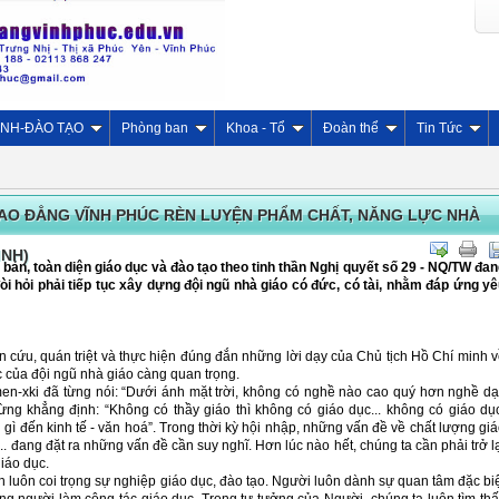
INH-ĐÀO TẠO
Phòng ban
Khoa - Tổ
Đoàn thể
Tin Tức
AO ĐẲNG VĨNH PHÚC RÈN LUYỆN PHẨM CHẤT, NĂNG LỰC NHÀ
INH)
bản, toàn diện giáo dục và đào tạo theo tinh thần Nghị quyết số 29 - NQ/TW đa
i hỏi phải tiếp tục xây dựng đội ngũ nhà giáo có đức, có tài, nhằm đáp ứng y
ên cứu, quán triệt và thực hiện đúng đắn những lời dạy của Chủ tịch Hồ Chí minh 
c của đội ngũ nhà giáo càng quan trọng.
en-xki đã từng nói: “Dưới ánh mặt trời, không có nghề nào cao quý hơn nghề d
ừng khẳng định: “Không có thầy giáo thì không có giáo dục... không có giáo dụ
 gì đến kinh tế - văn hoá”. Trong thời kỳ hội nhập, những vấn đề về chất lượng gi
.. đang đặt ra những vấn đề cần suy nghĩ. Hơn lúc nào hết, chúng ta cần phải trở l
iáo dục.
nh luôn coi trọng sự nghiệp giáo dục, đào tạo. Người luôn dành sự quan tâm đặc bi