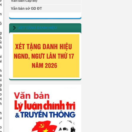
ấy
Văn bản cấp Bộ
ời
Văn bản sở GD ĐT
ên
độ
XÉT TẶNG DANH HIỆU
ng
và
ối
và
ải
ải
ch
ủa
ội
ng
cả
do
ời
nh
nh
êu
ạo