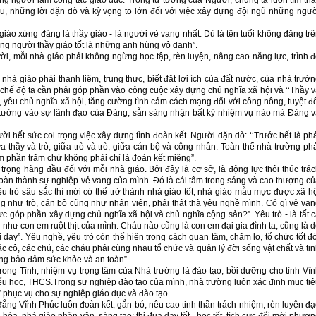
ng người làm công tác giáo dục. Trong tư tưởng của Người, chúng ta luôn tìm th
u, những lời dặn dò và kỳ vọng to lớn đối với việc xây dựng đội ngũ những ngư
 giáo xứng đáng là thầy giáo - là người vẻ vang nhất. Dù là tên tuổi không đăng tr
 người thầy giáo tốt là những anh hùng vô danh”.
ời, mỗi nhà giáo phải không ngừng học tập, rèn luyện, nâng cao năng lực, trình 
à giáo phải thanh liêm, trung thực, biết đặt lợi ích của đất nước, của nhà trườ
ong chế độ ta cần phải góp phần vào công cuộc xây dựng chủ nghĩa xã hội và ‘‘Thầy 
c, yêu chủ nghĩa xã hội, tăng cường tình cảm cách mạng đối với công nông, tuyệt đ
in tưởng vào sự lãnh đạo của Đảng, sẵn sàng nhận bất kỳ nhiệm vụ nào mà Đảng 
i hết sức coi trọng việc xây dựng tình đoàn kết. Người dặn dò: ‘‘Trước hết là ph
ữa thầy và trò, giữa trò và trò, giữa cán bộ và công nhân. Toàn thể nhà trường ph
ăm phần trăm chứ không phải chỉ là đoàn kết miệng”.
trọng hàng đầu đối với mỗi nhà giáo. Bởi đây là cơ sở, là động lực thôi thúc trá
oàn thành sự nghiệp vẻ vang của mình. Đó là cái tâm trong sáng và cao thượng c
êu trò sâu sắc thì mới có thể trở thành nhà giáo tốt, nhà giáo mẫu mực được xã h
ng như trò, cán bộ cũng như nhân viên, phải thật thà yêu nghề mình. Có gì vẻ va
c góp phần xây dựng chủ nghĩa xã hội và chủ nghĩa cộng sản?”. Yêu trò - là tất 
u như con em ruột thịt của mình. Cháu nào cũng là con em đại gia đình ta, cũng là 
dạy”. Yêu nghề, yêu trò còn thể hiện trong cách quan tâm, chăm lo, tổ chức tốt đ
ác cô, các chú, các cháu phải cùng nhau tổ chức và quản lý đời sống vật chất và ti
ờng bảo đảm sức khỏe và an toàn”.
rong Tỉnh, nhiệm vụ trọng tâm của Nhà trường là đào tạo, bồi dưỡng cho tỉnh Vĩ
u học, THCS.Trong sự nghiệp đào tạo của mình, nhà trường luôn xác định mục ti
 phục vụ cho sự nghiệp giáo dục và đào tạo.
ẳng Vĩnh Phúc luôn đoàn kết, gắn bó, nêu cao tinh thần trách nhiệm, rèn luyện đ