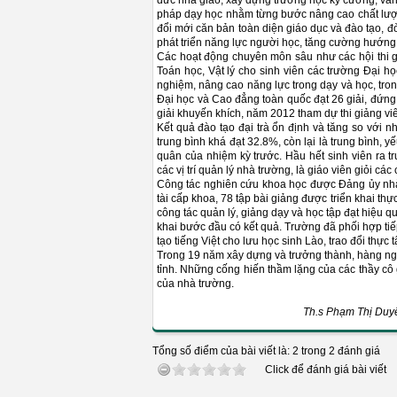
đức nhà giáo; xây dựng trường học kỷ cương, văn h
pháp dạy học nhằm từng bước nâng cao chất lượng
đổi mới căn bản toàn diện giáo dục và đào tạo, đ
phát triển năng lực người học, tăng cường hướng 
Các hoạt động chuyên môn sâu như các hội thi giản
Toán học, Vật lý cho sinh viên các trường Đại h
nghiệm, nâng cao năng lực trong dạy và học, tro
Đại học và Cao đẳng toàn quốc đạt 26 giải, đứng đầ
giải khuyến khích, năm 2012 tham dự thi giảng viên 
Kết quả đào tạo đại trà ổn định và tăng so với n
trung bình khá đạt 32.8%, còn lại là trung bình, 
quân của nhiệm kỳ trước. Hầu hết sinh viên ra
các vị trí quản lý nhà trường, là giáo viên giỏi các
Công tác nghiên cứu khoa học được Đảng ủy nhà tr
tài cấp khoa, 78 tập bài giảng được triển khai th
công tác quản lý, giảng dạy và học tập đạt hiệu 
khai bước đầu có kết quả. Trường đã phối hợp tiế
tạo tiếng Việt cho lưu học sinh Lào, trao đổi thực 
Trong 19 năm xây dựng và trưởng thành, hàng ngà
tỉnh. Những cống hiến thầm lặng của các thầy cô 
của nhà trường.
Th.s Phạm Thị Duyên ( Tổ t
Tổng số điểm của bài viết là: 2 trong 2 đánh giá
Click để đánh giá bài viết