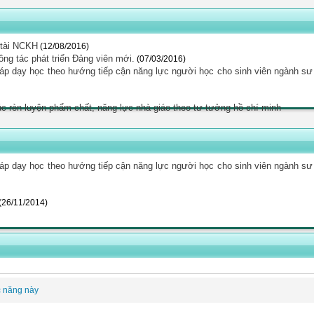
 tài NCKH
(12/08/2016)
ng tác phát triển Đảng viên mới.
(07/03/2016)
áp dạy học theo hướng tiếp cận năng lực người học cho sinh viên ngành sư
úc rèn luyện phẩm chất, năng lực nhà giáo theo tư tưởng hồ chí minh
áp dạy học theo hướng tiếp cận năng lực người học cho sinh viên ngành sư
(26/11/2014)
c năng này