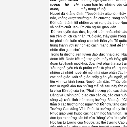
nhà giáo theotư
cho đội ngũ giáo viên và nhữ
tưởng hồ chí
những trăn trở, những yêu cầ
minh)
thầy trong xã hội.
Người đã khẳng định: ‘‘Người thầy giáo tốt - thầy
báo, không được thưởng huân chương, song những
Để hoàn thành tốt nhiệm vụ vẻ vang ấy, theo Ngư
và phẩm chất đạo đức của người giáo viên.
Để rèn luyện đạo đức, Người luôn nhắc nhở các nh
lên trên lợi ích cá nhân. ‘‘Cô giáo, thầy giáo tr
trò phải luôn luôn nâng cao tinh thần yêu Tổ quố
trung thành với sự nghiệp cách mạng, triệt để t
nhân dân giao cho”.
Trong tu dưỡng, rèn luyện đạo đức nhà giáo, Ngườ
đoàn kết. Đoàn kết thật sự, giữa thầy và thầy, gi
đoàn kết thành một khối, đoàn kết phải thật sự tr
Yêu nghề, yêu trò là phẩm chất, là yêu cầu quan 
nhiệm và nhiệt huyết để mỗi nhà giáo phấn đấu h
các nhà giáo. Mỗi cô giáo, thầy giáo yêu nghề, y
tôn vinh và kính trọng. Người căn dặn: ‘‘Thầy cũ
hơn là nghề đào tạo những thế hệ sau này tích cự
là vì sự tiến bộ của trò, “Phải thương yêu các chá
Đảng và Chính phủ giao cho các cô, các chú nuôi 
sống vật chất, tinh thần trong trường. Bác dặn: “C
thần ở các trường học ngày một tốt hơn, tăng cư
Trường Cao đẳng Vĩnh Phúc là trường có uy tín t
Phúc giáo viên thuộc các ngành học Mầm non, Tiể
đào tạo ra những cán bộ vừa “hồng” vừa “chuyên”
Học tập tư tưởng của Người, tập thể trường Cao đ