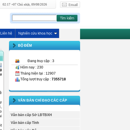
02:17 +07 Chủ nhật, 09/08/2026
Liên hệ
Nghiên cứu khoa học
BỘ ĐẾM
Đang truy cập : 3
Hôm nay : 230
ng
Tháng hiện tại : 12907
êu
Tổng lượt truy cập :
7355718
về
VĂN BẢN CHỈ ĐẠO CÁC CẤP
ạy
c,
áo
Văn bản cấp Sở LĐTBXH
ại
Văn bản cấp Tỉnh
ệt