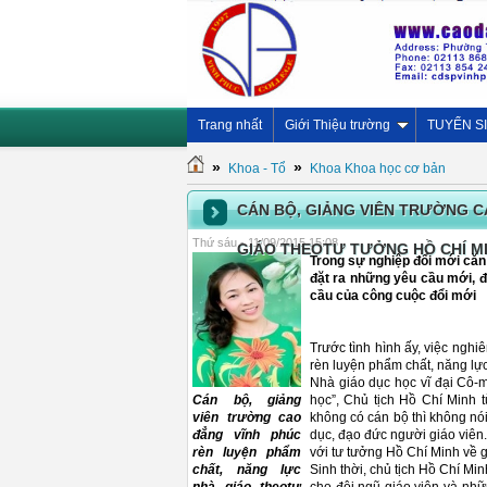
Trang nhất
Giới Thiệu trường
TUYỂN S
»
»
Khoa - Tổ
Khoa Khoa học cơ bản
CÁN BỘ, GIẢNG VIÊN TRƯỜNG C
Thứ sáu - 11/09/2015 15:08
GIÁO THEOTƯ TƯỞNG HỒ CHÍ M
Trong sự nghiệp đổi mới căn 
đặt ra những yêu cầu mới, đò
cầu của công cuộc đổi mới
Trước tình hình ấy, việc nghi
rèn luyện phẩm chất, năng lự
Nhà giáo dục học vĩ đại Cô-m
Cán bộ, giảng
học”, Chủ tịch Hồ Chí Minh t
viên trường cao
không có cán bộ thì không nói
đẳng vĩnh phúc
dục, đạo đức người giáo viên.
rèn luyện phẩm
với tư tưởng Hồ Chí Minh về g
chất, năng lực
Sinh thời, chủ tịch Hồ Chí Mi