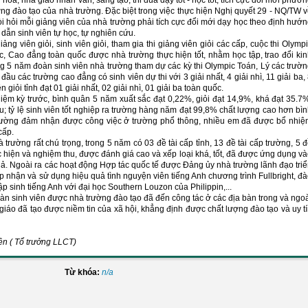
óa, nhà giáo nhân văn, sáng tạo; thi đua dạy tốt - học tốt, tích cực đổi mới phươ
 đào tạo của nhà trường. Đặc biệt trong việc thực hiện Nghị quyết 29 - NQ/TW 
òi hỏi mỗi giảng viên của nhà trường phải tích cực đổi mới dạy học theo định hướ
dẫn sinh viên tự học, tự nghiên cứu.
g viên giỏi, sinh viên giỏi, tham gia thi giảng viên giỏi các cấp, cuộc thi Olymp
ọc, Cao đẳng toàn quốc được nhà trường thực hiện tốt, nhằm học tập, trao đổi ki
ng 5 năm đoàn sinh viên nhà trường tham dự các kỳ thi Olympic Toán, Lý các trườ
u các trường cao đẳng có sinh viên dự thi với 3 giải nhất, 4 giải nhì, 11 giải ba,
giỏi tỉnh đạt 01 giải nhất, 02 giải nhì, 01 giải ba toàn quốc.
hiệm kỳ trước, bình quân 5 năm xuất sắc đạt 0,22%, giỏi đạt 14,9%, khá đạt 35.7
yếu; tỷ lệ sinh viên tốt nghiệp ra trường hàng năm đạt 99,8% chất lượng cao hơn bì
 trường đảm nhận được công việc ở trường phổ thông, nhiều em đã được bổ nhi
 cấp.
ường rất chú trọng, trong 5 năm có 03 đề tài cấp tỉnh, 13 đề tài cấp trường, 5 
ực hiện và nghiệm thu, được đánh giá cao và xếp loại khá, tốt, đã được ứng dụng v
quả. Ngoài ra các hoạt động Hợp tác quốc tế được Đảng ủy nhà trường lãnh đạo tri
p nhận và sử dụng hiệu quả tình nguyện viên tiếng Anh chương trình Fullbright, đ
tập sinh tiếng Anh với đại học Southern Louzon của Philippin,...
n sinh viên được nhà trường đào tạo đã đến công tác ở các địa bàn trong và ngo
giáo đã tạo được niềm tin của xã hội, khẳng định được chất lượng đào tạo và uy t
rưởng LLCT)
Từ khóa:
n/a