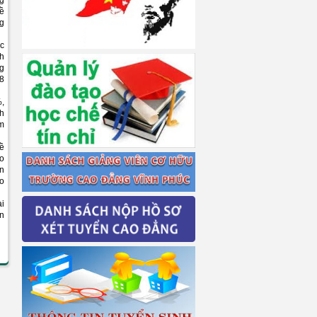
ng
về
ng
ic
nh
ng
 8
%,
nh
ệm
đề
ào
ển
ào
ài
ín