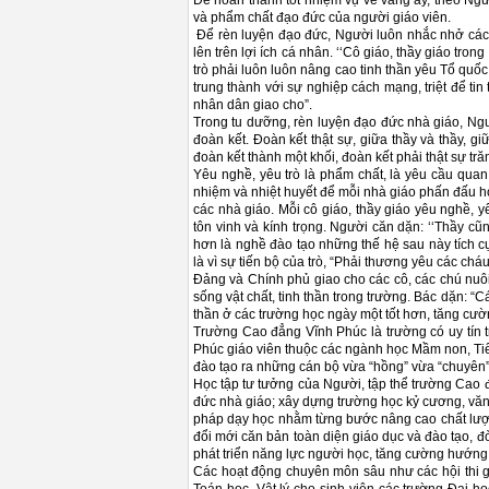
Để hoàn thành tốt nhiệm vụ vẻ vang ấy, theo Ngư
và phẩm chất đạo đức của người giáo viên.
Để rèn luyện đạo đức, Người luôn nhắc nhở các nh
lên trên lợi ích cá nhân. ‘‘Cô giáo, thầy giáo tr
trò phải luôn luôn nâng cao tinh thần yêu Tổ quố
trung thành với sự nghiệp cách mạng, triệt để t
nhân dân giao cho”.
Trong tu dưỡng, rèn luyện đạo đức nhà giáo, Ngườ
đoàn kết. Đoàn kết thật sự, giữa thầy và thầy, gi
đoàn kết thành một khối, đoàn kết phải thật sự tr
Yêu nghề, yêu trò là phẩm chất, là yêu cầu quan 
nhiệm và nhiệt huyết để mỗi nhà giáo phấn đấu h
các nhà giáo. Mỗi cô giáo, thầy giáo yêu nghề, y
tôn vinh và kính trọng. Người căn dặn: ‘‘Thầy cũ
hơn là nghề đào tạo những thế hệ sau này tích cự
là vì sự tiến bộ của trò, “Phải thương yêu các chá
Đảng và Chính phủ giao cho các cô, các chú nuôi 
sống vật chất, tinh thần trong trường. Bác dặn: “C
thần ở các trường học ngày một tốt hơn, tăng cư
Trường Cao đẳng Vĩnh Phúc là trường có uy tín t
Phúc giáo viên thuộc các ngành học Mầm non, Tiể
đào tạo ra những cán bộ vừa “hồng” vừa “chuyên”
Học tập tư tưởng của Người, tập thể trường Cao đ
đức nhà giáo; xây dựng trường học kỷ cương, văn h
pháp dạy học nhằm từng bước nâng cao chất lượng
đổi mới căn bản toàn diện giáo dục và đào tạo, đ
phát triển năng lực người học, tăng cường hướng 
Các hoạt động chuyên môn sâu như các hội thi giản