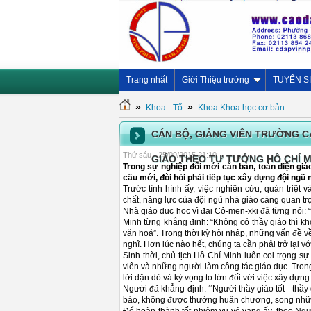
Trang nhất
Giới Thiệu trường
TUYỂN S
»
»
Khoa - Tổ
Khoa Khoa học cơ bản
CÁN BỘ, GIẢNG VIÊN TRƯỜNG C
Thứ sáu - 25/09/2015 21:10
GIÁO THEO TƯ TƯỞNG HỒ CHÍ M
Trong sự nghiệp đổi mới căn bản, toàn diện giá
cầu mới, đòi hỏi phải tiếp tục xây dựng đội ngũ
Trước tình hình ấy, việc nghiên cứu, quán triệt
chất, năng lực của đội ngũ nhà giáo càng quan tr
Nhà giáo dục học vĩ đại Cô-men-xki đã từng nói:
Minh từng khẳng định: “Không có thầy giáo thì khô
văn hoá”. Trong thời kỳ hội nhập, những vấn đề v
nghĩ. Hơn lúc nào hết, chúng ta cần phải trở lại v
Sinh thời, chủ tịch Hồ Chí Minh luôn coi trọng s
viên và những người làm công tác giáo dục. Tron
lời dặn dò và kỳ vọng to lớn đối với việc xây dựn
Người đã khẳng định: ‘‘Người thầy giáo tốt - thầy
báo, không được thưởng huân chương, song những