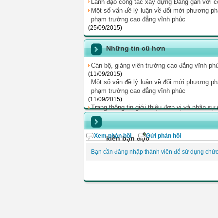
Lãnh đạo công tác xây dựng Đảng găn với cô
Một số vấn đề lý luận về đổi mới phương ph
phạm trường cao đẳng vĩnh phúc
(25/09/2015)
Những tin cũ hơn
Cán bộ, giảng viên trường cao đẳng vĩnh ph
(11/09/2015)
Một số vấn đề lý luận về đổi mới phương ph
phạm trường cao đẳng vĩnh phúc
(11/09/2015)
Trang thông tin giới thiệu đơn vị và nhân sự
Xem phản hồi
--
Gửi phản hồi
kiến bạn đọc
Bạn cần đăng nhập thành viên để sử dụng chứ