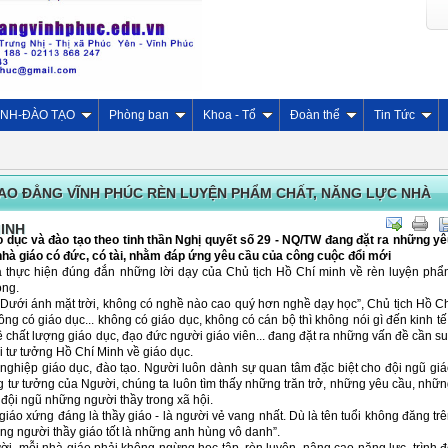
INH-ĐÀO TẠO
Phòng ban
Khoa - Tổ
Đoàn thể
Tin Tức
AO ĐẲNG VĨNH PHÚC RÈN LUYỆN PHẨM CHẤT, NĂNG LỰC NHÀ
INH
o dục và đào tạo theo tinh thần Nghị quyết số 29 - NQ/TW đang đặt ra những y
 nhà giáo có đức, có tài, nhằm đáp ứng yêu cầu của công cuộc đổi mới
 và thực hiện đúng đắn những lời dạy của Chủ tịch Hồ Chí minh về rèn luyện ph
ọng.
 “Dưới ánh mặt trời, không có nghề nào cao quý hơn nghề dạy học”, Chủ tịch Hồ C
ng có giáo dục... không có giáo dục, không có cán bộ thì không nói gì đến kinh tế
ề chất lượng giáo dục, đạo đức người giáo viên... đang đặt ra những vấn đề cần s
ới tư tưởng Hồ Chí Minh về giáo dục.
ự nghiệp giáo dục, đào tạo. Người luôn dành sự quan tâm đặc biệt cho đội ngũ gi
g tư tưởng của Người, chúng ta luôn tìm thấy những trăn trở, những yêu cầu, nhữ
g đội ngũ những người thầy trong xã hội.
 giáo xứng đáng là thầy giáo - là người vẻ vang nhất. Dù là tên tuổi không đăng tr
 người thầy giáo tốt là những anh hùng vô danh”.