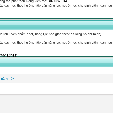
ng tác phát triển Đảng viên mới.
(07/03/2016)
áp dạy học theo hướng tiếp cận năng lực người học cho sinh viên ngành sư
úc rèn luyện phẩm chất, năng lực nhà giáo theotư tưởng hồ chí minh)
áp dạy học theo hướng tiếp cận năng lực người học cho sinh viên ngành sư
(26/11/2014)
c năng này