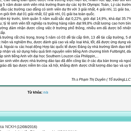
ọc, Cao đẳng toàn quốc được nhà trường thực hiện tốt, nhằm học tập, trao đổi ki
ng 5 năm đoàn sinh viên nhà trường tham dự các kỳ thi Olympic Toán, Lý các trườ
u các trường cao đẳng có sinh viên dự thi với 3 giải nhất, 4 giải nhì, 11 giải ba,
giỏi tỉnh đạt 01 giải nhất, 02 giải nhì, 01 giải ba toàn quốc.
hiệm kỳ trước, bình quân 5 năm xuất sắc đạt 0,22%, giỏi đạt 14,9%, khá đạt 35.7
yếu; tỷ lệ sinh viên tốt nghiệp ra trường hàng năm đạt 99,8% chất lượng cao hơn bì
 trường đảm nhận được công việc ở trường phổ thông, nhiều em đã được bổ nhi
 cấp.
ường rất chú trọng, trong 5 năm có 03 đề tài cấp tỉnh, 13 đề tài cấp trường, 5 
ực hiện và nghiệm thu, được đánh giá cao và xếp loại khá, tốt, đã được ứng dụng v
quả. Ngoài ra các hoạt động Hợp tác quốc tế được Đảng ủy nhà trường lãnh đạo tri
p nhận và sử dụng hiệu quả tình nguyện viên tiếng Anh chương trình Fullbright, đ
tập sinh tiếng Anh với đại học Southern Louzon của Philippin,...
n sinh viên được nhà trường đào tạo đã đến công tác ở các địa bàn trong và ngo
giáo đã tạo được niềm tin của xã hội, khẳng định được chất lượng đào tạo và uy t
Th.s Phạm Thị Duyên ( Tổ trưởngLLC
Từ khóa:
n/a
 tài NCKH
(12/08/2016)