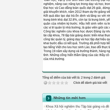
Toán học, Vật lý cho sinh viên các trường Đại h
nghiệm, nâng cao năng lực trong dạy và học, tro
Đại học và Cao đẳng toàn quốc đạt 26 giải, đứng đầ
giải khuyến khích, năm 2012 tham dự thi giảng viên 
Kết quả đào tạo đại trà ổn định và tăng so với n
trung bình khá đạt 32.8%, còn lại là trung bình, 
quân của nhiệm kỳ trước. Hầu hết sinh viên ra
các vị trí quản lý nhà trường, là giáo viên giỏi các
Công tác nghiên cứu khoa học được Đảng ủy nhà tr
tài cấp khoa, 78 tập bài giảng được triển khai th
công tác quản lý, giảng dạy và học tập đạt hiệu 
khai bước đầu có kết quả. Trường đã phối hợp tiế
tạo tiếng Việt cho lưu học sinh Lào, trao đổi thực 
Trong 19 năm xây dựng và trưởng thành, hàng ngà
tỉnh. Những cống hiến thầm lặng của các thầy cô 
của nhà trường.
Tổng số điểm của bài viết là: 2 trong 2 đánh giá
Click để đánh giá bài viết
Những tin mới hơn
Khoa Xã hội nghiệm thu Tập bài giảng và đề