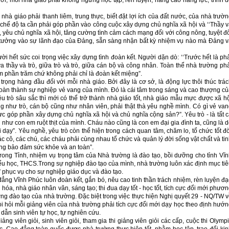
ời, mỗi nhà giáo phải không ngừng học tập, rèn luyện, nâng cao năng lực, trình 
à giáo phải thanh liêm, trung thực, biết đặt lợi ích của đất nước, của nhà trườ
ong chế độ ta cần phải góp phần vào công cuộc xây dựng chủ nghĩa xã hội và ‘‘Thầy 
c, yêu chủ nghĩa xã hội, tăng cường tình cảm cách mạng đối với công nông, tuyệt đ
in tưởng vào sự lãnh đạo của Đảng, sẵn sàng nhận bất kỳ nhiệm vụ nào mà Đảng 
i hết sức coi trọng việc xây dựng tình đoàn kết. Người dặn dò: ‘‘Trước hết là ph
ữa thầy và trò, giữa trò và trò, giữa cán bộ và công nhân. Toàn thể nhà trường ph
ăm phần trăm chứ không phải chỉ là đoàn kết miệng”.
trọng hàng đầu đối với mỗi nhà giáo. Bởi đây là cơ sở, là động lực thôi thúc trá
oàn thành sự nghiệp vẻ vang của mình. Đó là cái tâm trong sáng và cao thượng c
êu trò sâu sắc thì mới có thể trở thành nhà giáo tốt, nhà giáo mẫu mực được xã h
ng như trò, cán bộ cũng như nhân viên, phải thật thà yêu nghề mình. Có gì vẻ va
c góp phần xây dựng chủ nghĩa xã hội và chủ nghĩa cộng sản?”. Yêu trò - là tất 
u như con em ruột thịt của mình. Cháu nào cũng là con em đại gia đình ta, cũng là 
dạy”. Yêu nghề, yêu trò còn thể hiện trong cách quan tâm, chăm lo, tổ chức tốt đ
ác cô, các chú, các cháu phải cùng nhau tổ chức và quản lý đời sống vật chất và ti
ờng bảo đảm sức khỏe và an toàn”.
rong Tỉnh, nhiệm vụ trọng tâm của Nhà trường là đào tạo, bồi dưỡng cho tỉnh Vĩ
u học, THCS.Trong sự nghiệp đào tạo của mình, nhà trường luôn xác định mục ti
 phục vụ cho sự nghiệp giáo dục và đào tạo.
ẳng Vĩnh Phúc luôn đoàn kết, gắn bó, nêu cao tinh thần trách nhiệm, rèn luyện đ
óa, nhà giáo nhân văn, sáng tạo; thi đua dạy tốt - học tốt, tích cực đổi mới phươ
 đào tạo của nhà trường. Đặc biệt trong việc thực hiện Nghị quyết 29 - NQ/TW 
òi hỏi mỗi giảng viên của nhà trường phải tích cực đổi mới dạy học theo định hướ
dẫn sinh viên tự học, tự nghiên cứu.
g viên giỏi, sinh viên giỏi, tham gia thi giảng viên giỏi các cấp, cuộc thi Olymp