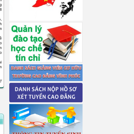
nh
ng
 8
%,
nh
ệm
đề
ào
ển
ào
ài
ín
T