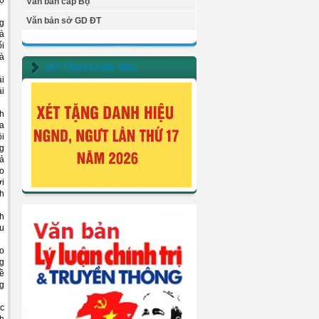
độ
Văn bản cấp Bộ
Văn bản sở GD ĐT
ng
và
ối
và
XÉT TẶNG DANH HIỆU
ải
ải
ch
ủa
ội
ng
cả
do
ời
nh
nh
êu
ạo
ng
về
ng
ic