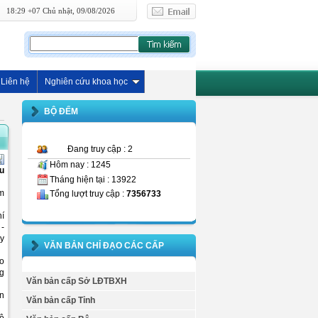
18:29 +07 Chủ nhật, 09/08/2026
Liên hệ
Nghiên cứu khoa học
BỘ ĐẾM
Đang truy cập : 2
Hôm nay : 1245
êu
Tháng hiện tại : 13922
ẩm
Tổng lượt truy cập :
7356733
hí
 -
uy
VĂN BẢN CHỈ ĐẠO CÁC CẤP
áo
ng
Văn bản cấp Sở LĐTBXH
ên
Văn bản cấp Tỉnh