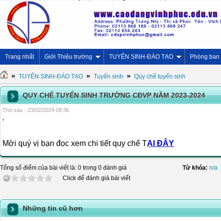
Trang nhất
Giới Thiệu trường
TUYỂN SINH-ĐÀO TẠO
Phòng ban
»
»
»
TUYỂN SINH-ĐÀO TẠO
Tuyển sinh
Quy chế tuyển sinh
QUY CHẾ TUYỂN SINH TRƯỜNG CĐVP NĂM 2023-2024
Thứ sáu - 23/02/2024 09:36
.
Mời quý vị bạn đọc xem chi tiết quy chế T
ẠI ĐÂY
Tổng số điểm của bài viết là: 0 trong 0 đánh giá
Từ khóa:
n/a
Click để đánh giá bài viết
Những tin cũ hơn