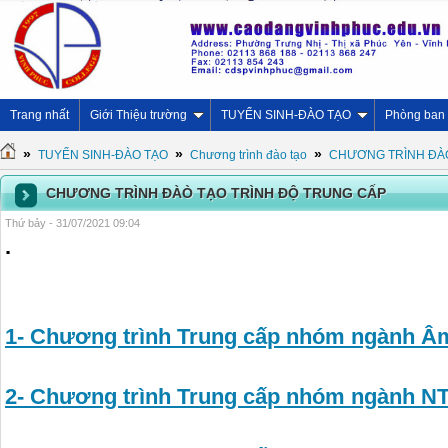
Trang nhất
Giới Thiệu trường
TUYỂN SINH-ĐÀO TẠO
Phòng ban
»
»
»
TUYỂN SINH-ĐÀO TẠO
Chương trình đào tạo
CHƯƠNG TRÌNH ĐÀÒ
CHƯƠNG TRÌNH ĐÀÒ TẠO TRÌNH ĐỘ TRUNG CẤP
Thứ bảy - 31/07/2021 09:04
.
1- Chương trình Trung cấp nhóm ngành Â
2- Chương trình Trung cấp nhóm ngành 