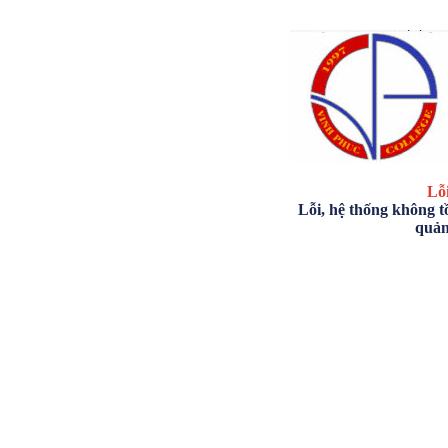
Lỗi
Lỗi, hệ thống không tồ
quản 