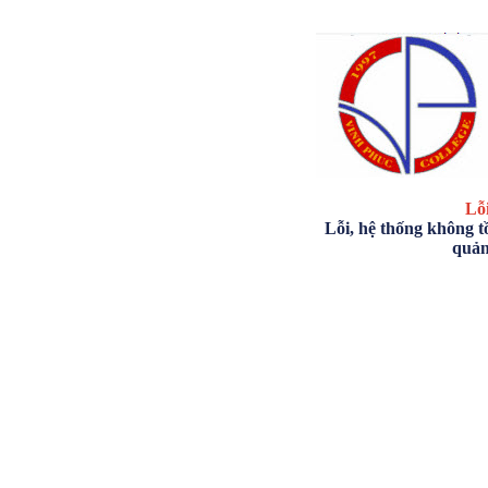
Lỗi
Lỗi, hệ thống không tồ
quản 