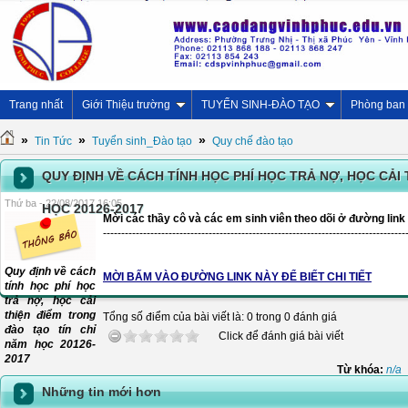
Trang nhất
Giới Thiệu trường
TUYỂN SINH-ĐÀO TẠO
Phòng ban
»
»
»
Tin Tức
Tuyển sinh_Đào tạo
Quy chế đào tạo
QUY ĐỊNH VỀ CÁCH TÍNH HỌC PHÍ HỌC TRẢ NỢ, HỌC CẢI
Thứ ba - 22/08/2017 16:05
HỌC 20126-2017
Mời các thầy cô và các em sinh viên theo dõi ở đường link
-----------------------------------------------------------------------------------
Quy định về cách
MỜI BẤM VÀO ĐƯỜNG LINK NÀY ĐỂ BIẾT CHI TIẾT
tính học phí học
trả nợ, học cải
thiện điểm trong
Tổng số điểm của bài viết là: 0 trong 0 đánh giá
đào tạo tín chỉ
Click để đánh giá bài viết
năm học 20126-
2017
Từ khóa:
n/a
Những tin mới hơn