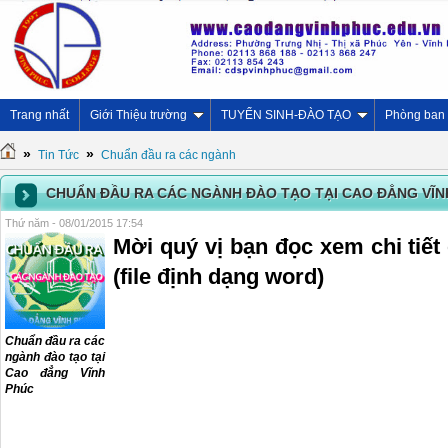
Trang nhất
Giới Thiệu trường
TUYỂN SINH-ĐÀO TẠO
Phòng ban
»
»
Tin Tức
Chuẩn đầu ra các ngành
CHUẨN ĐẦU RA CÁC NGÀNH ĐÀO TẠO TẠI CAO ĐẲNG VĨN
Thứ năm - 08/01/2015 17:54
Mời quý vị bạn đọc xem chi tiế
(file định dạng word)
Chuẩn đầu ra các
ngành đào tạo tại
Cao đẳng Vĩnh
Phúc