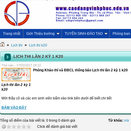
Trang nhất
Giới Thiệu trường
TUYỂN SINH-ĐÀO TẠO
Phòng ban
»
»
Lịch thi
Lịch thi k20
LỊCH THI LẦN 2 KỲ 1 K20
Thứ sáu - 17/02/2017 18:22
Phòng Khảo thí và ĐBCL thông báo Lịch thi lần 2 kỳ 1 k20
Lịch thi lần 2 kỳ 1
k20
Mời thầy cô và các em sinh viên bấm vào link bên dưới để biết chi tiết
BẤM VÀO ĐÂY
Tổng số điểm của bài viết là: 0 trong 0 đánh giá
Từ khóa:
n/a
Click để đánh giá bài viết