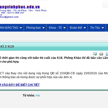
INH-ĐÀO TẠO
Phòng ban
Khoa - Tổ
Đoàn thể
Tin Tức
KÌ 2 K19
ó thời gian thi cùng với tuần thi cuối của K18. Phòng Khảo thí đã báo cáo Lã
hi cho phù hợp.
CBCT này thay cho nội dung này trong QĐ số 153/QĐ-CĐ ngày 15/5/2016 của Nh
in thông báo và mong được sự phối hợp của các đơn vị.
 VÀO ĐÂY ĐỂ BIẾT CHI TIẾT
Từ khóa:
n/a