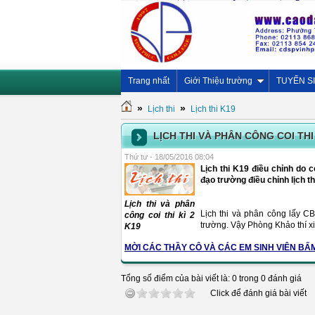
Trang nhất
Giới Thiệu trường
TUYỂN S
»
»
Lịch thi
Lịch thi K19
LỊCH THI VÀ PHÂN CÔNG COI THI 
Thứ tư - 18/05/2016 08:04
Lịch thi K19 điều chỉnh do c
đạo trường điều chỉnh lịch t
Lịch thi và phân
Lịch thi và phân công lấy 
công coi thi kì 2
trường. Vậy Phòng Khảo thí x
K19
MỜI CÁC THẦY CÔ VÀ CÁC EM SINH VIÊN BẤM
Tổng số điểm của bài viết là: 0 trong 0 đánh giá
Click để đánh giá bài viết