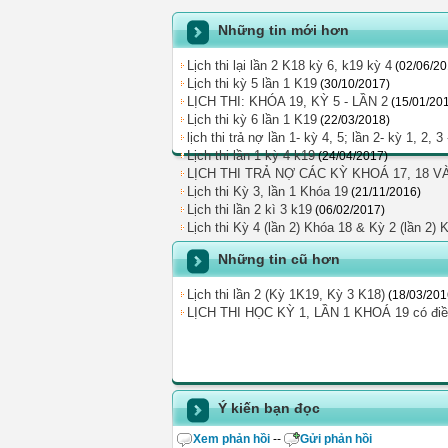
Những tin mới hơn
Lịch thi lại lần 2 K18 kỳ 6, k19 kỳ 4
(02/06/20
Lịch thi kỳ 5 lần 1 K19
(30/10/2017)
LỊCH THI: KHÓA 19, KỲ 5 - LẦN 2
(15/01/20
Lịch thi kỳ 6 lần 1 K19
(22/03/2018)
lịch thi trả nợ lần 1- kỳ 4, 5; lần 2- kỳ 1, 2, 
Lịch thi lần 1 kỳ 4 k19
(24/04/2017)
LỊCH THI TRẢ NỢ CÁC KỲ KHOÁ 17, 18 VÀ
Lịch thi Kỳ 3, lần 1 Khóa 19
(21/11/2016)
Lịch thi lần 2 kì 3 k19
(06/02/2017)
Lịch thi Kỳ 4 (lần 2) Khóa 18 & Kỳ 2 (lần 2) 
Những tin cũ hơn
Lịch thi lần 2 (Kỳ 1K19, Kỳ 3 K18)
(18/03/201
LỊCH THI HỌC KỲ 1, LẦN 1 KHOÁ 19 có điều
Ý kiến bạn đọc
Xem phản hồi
--
Gửi phản hồi