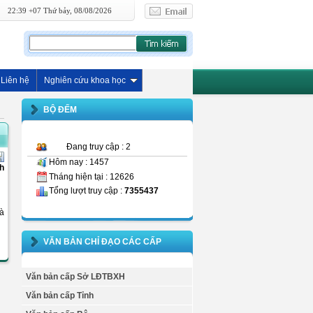
22:39 +07 Thứ bảy, 08/08/2026
Liên hệ
Nghiên cứu khoa học
BỘ ĐẾM
Đang truy cập : 2
Hôm nay : 1457
nh
Tháng hiện tại : 12626
Tổng lượt truy cập :
7355437
à
VĂN BẢN CHỈ ĐẠO CÁC CẤP
Văn bản cấp Sở LĐTBXH
Văn bản cấp Tỉnh