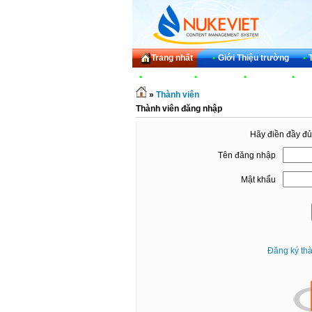
Trang nhất
•
Giới Thiệu trường
•
•
Đoàn thể
•
Tin Tức
•
Liên hệ
•
Ngh
»
Thành viên
Thành viên đăng nhập
Hãy điền đầy đủ
Tên đăng nhập
Mật khẩu
Đăng ký th