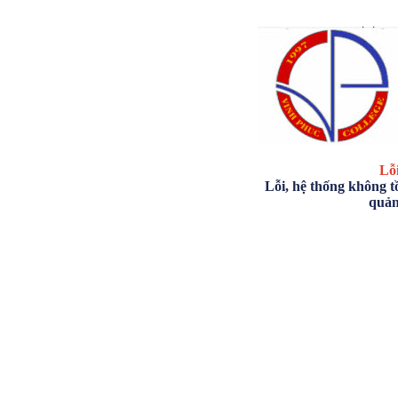
Lỗi
Lỗi, hệ thống không tồ
quản 